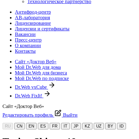
Технологическое партнерство
Антифрод-центр
АВ-лаборатория
Лицензирование
Лицензии и сертификаты
Вакансии
Пресс-центр
О компании
Контакты
Сайт «Доктор Веб»
Мой Dr.Web для дома
Мой Dr.Web для бизнеса
Мой Dr.Web по подписке
Dr.Web vxCube
Dr.Web FixIt!
Сайт «Доктор Веб»
Редактировать профиль
Выйти
RU
CN
EN
ES
FR
IT
JP
KZ
UZ
BY
ID