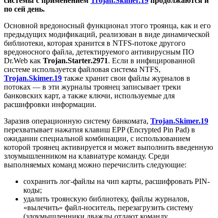
системы с применением
Trojan.Skimer.19
продолжаются и
по сей день.
Основной вредоносный функционал этого троянца, как и его
предыдущих модификаций, реализован в виде динамической
библиотеки, которая хранится в NTFS-потоке другого
вредоносного файла, детектируемого антивирусным ПО
Dr.Web как
Trojan.Starter.2971
. Если в инфицированной
системе используется файловая система NTFS,
Trojan.Skimer.19
также хранит свои файлы журналов в
потоках — в эти журналы троянец записывает треки
банковских карт, а также ключи, используемые для
расшифровки информации.
Заразив операционную систему банкомата,
Trojan.Skimer.19
перехватывает нажатия клавиш EPP (Encrypted Pin Pad) в
ожидании специальной комбинации, с использованием
которой троянец активируется и может выполнить введенную
злоумышленником на клавиатуре команду. Среди
выполняемых команд можно перечислить следующие:
сохранить лог-файлы на чип карты, расшифровать PIN-
коды;
удалить троянскую библиотеку, файлы журналов,
«вылечить» файл-носитель, перезагрузить систему
(злоумышленники дважды отдают команду