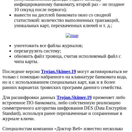
инфицированному банкомату, второй раз – не позднее
10 секунд после первого);
вывести на дисплей банкомата окно со сводной
статистикой: количество выполненных транзакций,
уникальных карт, перехваченных ключей и т. д.;
уничтожить все файлы журналов;
перезагрузить систему;
обновить файл троянца, считав исполняемый файл с
чипа карты.
Последние версии
Trojan.Skimer.19
могут активироваться не
только с помощью набранного на клавиатуре банкомата кода,
но и с использованием специальных карт, как и в более
ранних вариантах троянских программ данного семейства.
Для расшифровки данных
Trojan.Skimer.19
применяет либо
встроенное ПО банкомата, либо собственную реализацию
симметричного алгоритма шифрования DES (Data Encryption
Standard), используя ранее перехваченные и сохраненные в
журнале ключи.
Специалистам компании «Доктор Веб» известно несколько