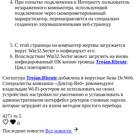
При попытке подключения к Интернету пользователь
незараженного компьютера, использующий
подключение через скомпрометированный
маршрутизатор, перенаправляется на специально
созданную злоумышленниками веб-страницу.
С этой страницы на компьютер жертвы загружается
вирус Win32.Sector и инфицирует его.
Впоследствии Win32.Sector может загрузить на вновь
инфицированный ПК копию троянца
Trojan.Rbrute
.
Цикл повторяется.
Сигнатура
Trojan.Rbrute
добавлена в вирусные базы Dr.Web.
Специалисты компании «Доктор Веб» рекомендуют
владельцам Wi-Fi-роутеров не использовать на своих
устройствах настройки по умолчанию и устанавливать в
административном интерфейсе роутеров сложные пароли,
которые затруднят их взлом методом простого перебора.
4271
ru
5
0
Последние новости
Все новости