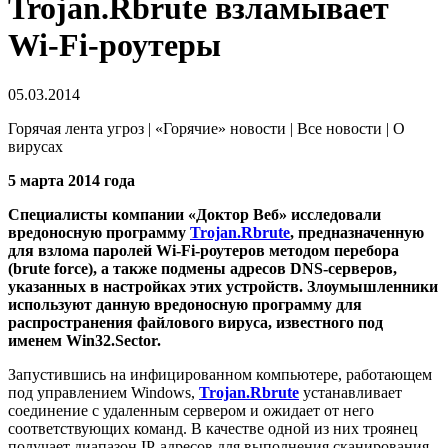
Trojan.Rbrute взламывает
Wi-Fi-роутеры
05.03.2014
Горячая лента угроз | «Горячие» новости | Все новости | О
вирусах
5 марта 2014 года
Специалисты компании «Доктор Веб» исследовали
вредоносную программу
Trojan.Rbrute
, предназначенную
для взлома паролей Wi-Fi-роутеров методом перебора
(brute force), а также подмены адресов DNS-серверов,
указанных в настройках этих устройств.
Злоумышленники
используют данную вредоносную программу для
распространения файлового вируса, известного под
именем Win32.Sector.
Запустившись на инфицированном компьютере, работающем
под управлением Windows,
Trojan.Rbrute
устанавливает
соединение с удаленным сервером и ожидает от него
соответствующих команд. В качестве одной из них троянец
получает диапазон IP-адресов для выполнения сканирования.