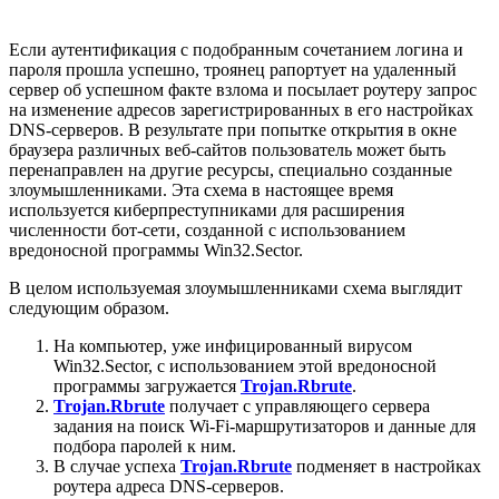
Если аутентификация с подобранным сочетанием логина и
пароля прошла успешно, троянец рапортует на удаленный
сервер об успешном факте взлома и посылает роутеру запрос
на изменение адресов зарегистрированных в его настройках
DNS-серверов. В результате при попытке открытия в окне
браузера различных веб-сайтов пользователь может быть
перенаправлен на другие ресурсы, специально созданные
злоумышленниками. Эта схема в настоящее время
используется киберпреступниками для расширения
численности бот-сети, созданной с использованием
вредоносной программы Win32.Sector.
В целом используемая злоумышленниками схема выглядит
следующим образом.
На компьютер, уже инфицированный вирусом
Win32.Sector, с использованием этой вредоносной
программы загружается
Trojan.Rbrute
.
Trojan.Rbrute
получает с управляющего сервера
задания на поиск Wi-Fi-маршрутизаторов и данные для
подбора паролей к ним.
В случае успеха
Trojan.Rbrute
подменяет в настройках
роутера адреса DNS-серверов.