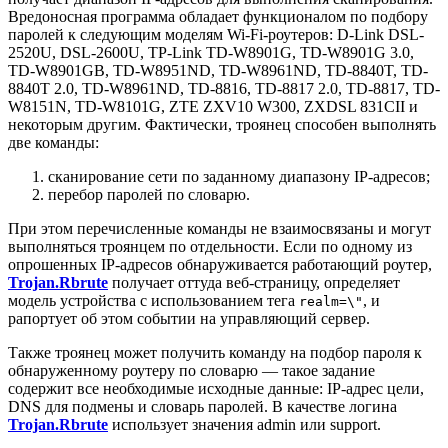
Вредоносная программа обладает функционалом по подбору
паролей к следующим моделям Wi-Fi-роутеров: D-Link DSL-
2520U, DSL-2600U, TP-Link TD-W8901G, TD-W8901G 3.0,
TD-W8901GB, TD-W8951ND, TD-W8961ND, TD-8840T, TD-
8840T 2.0, TD-W8961ND, TD-8816, TD-8817 2.0, TD-8817, TD-
W8151N, TD-W8101G, ZTE ZXV10 W300, ZXDSL 831CII и
некоторым другим. Фактически, троянец способен выполнять
две команды:
сканирование сети по заданному диапазону IP-адресов;
перебор паролей по словарю.
При этом перечисленные команды не взаимосвязаны и могут
выполняться троянцем по отдельности. Если по одному из
опрошенных IP-адресов обнаруживается работающий роутер,
Trojan.Rbrute
получает оттуда веб-страницу, определяет
модель устройства с использованием тега
, и
realm=\"
рапортует об этом событии на управляющий сервер.
Также троянец может получить команду на подбор пароля к
обнаруженному роутеру по словарю — такое задание
содержит все необходимые исходные данные: IP-адрес цели,
DNS для подмены и словарь паролей. В качестве логина
Trojan.Rbrute
использует значения admin или support.