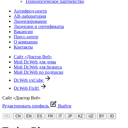
Технологическое партнерство
Антифрод-центр
АВ-лаборатория
Лицензирование
Лицензии и сертификаты
Вакансии
Пресс-центр
О компании
Контакты
Сайт «Доктор Веб»
Мой Dr.Web для дома
Мой Dr.Web для бизнеса
Мой Dr.Web по подписке
Dr.Web vxCube
Dr.Web FixIt!
Сайт «Доктор Веб»
Редактировать профиль
Выйти
RU
CN
EN
ES
FR
IT
JP
KZ
UZ
BY
ID