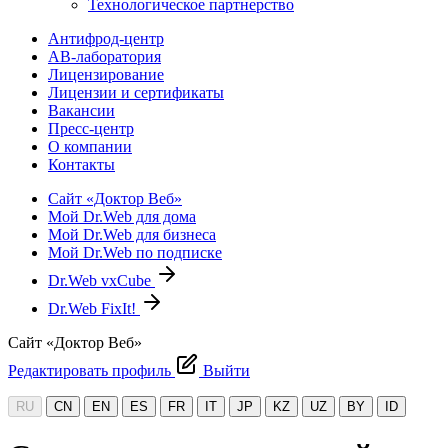
Технологическое партнерство
Антифрод-центр
АВ-лаборатория
Лицензирование
Лицензии и сертификаты
Вакансии
Пресс-центр
О компании
Контакты
Сайт «Доктор Веб»
Мой Dr.Web для дома
Мой Dr.Web для бизнеса
Мой Dr.Web по подписке
Dr.Web vxCube
Dr.Web FixIt!
Сайт «Доктор Веб»
Редактировать профиль
Выйти
RU
CN
EN
ES
FR
IT
JP
KZ
UZ
BY
ID