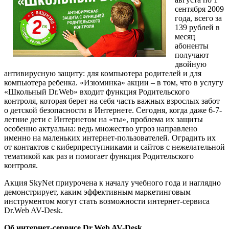
сентября 2009
года, всего за
139 рублей в
месяц
абоненты
получают
двойную
антивирусную защиту: для компьютера родителей и для
компьютера ребенка. «Изюминка» акции – в том, что в услугу
«Школьный Dr.Web» входит функция Родительского
контроля, которая берет на себя часть важных взрослых забот
о детской безопасности в Интернете. Сегодня, когда даже 6-7-
летние дети с Интернетом на «ты», проблема их защиты
особенно актуальна: ведь множество угроз направлено
именно на маленьких интернет-пользователей. Оградить их
от контактов с киберпреступниками и сайтов с нежелательной
тематикой как раз и помогает функция Родительского
контроля.
Акция SkyNet приурочена к началу учебного года и наглядно
демонстрирует, каким эффективным маркетинговым
инструментом могут стать возможности интернет-сервиса
Dr.Web AV-Desk.
Об интернет-сервисе Dr.Web AV-Desk