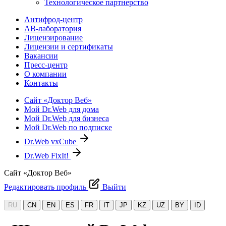
Технологическое партнерство
Антифрод-центр
АВ-лаборатория
Лицензирование
Лицензии и сертификаты
Вакансии
Пресс-центр
О компании
Контакты
Сайт «Доктор Веб»
Мой Dr.Web для дома
Мой Dr.Web для бизнеса
Мой Dr.Web по подписке
Dr.Web vxCube
Dr.Web FixIt!
Сайт «Доктор Веб»
Редактировать профиль
Выйти
RU
CN
EN
ES
FR
IT
JP
KZ
UZ
BY
ID