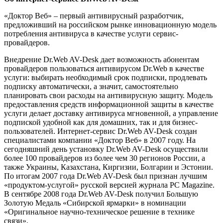
«Доктор Веб» – первый антивирусный разработчик,
предложивший на российском рынке инновационную модель
потребления антивируса в качестве услуги сервис-
провайдеров.
Внедрение Dr.Web AV-Desk дает возможность абонентам
провайдеров пользоваться антивирусом Dr.Web в качестве
услуги: выбирать необходимый срок подписки, продлевать
подписку автоматически, а значит, самостоятельно
планировать свои расходы на антивирусную защиту. Модель
предоставления средств информационной защиты в качестве
услуги делает доставку антивируса мгновенной, а управление
подпиской удобной как для домашних, так и для бизнес-
пользователей. Интернет-сервис Dr.Web AV-Desk создан
специалистами компании «Доктор Веб» в 2007 году. На
сегодняшний день установку Dr.Web AV-Desk осуществили
более 100 провайдеров из более чем 30 регионов России, а
также Украины, Казахстана, Киргизии, Болгарии и Эстонии.
По итогам 2007 года Dr.Web AV-Desk был признан лучшим
«продуктом-услугой» русской версией журнала PC Magazine.
В сентябре 2008 года Dr.Web AV-Desk получил Большую
Золотую Медаль «Сибирской ярмарки» в номинации
«Оригинальное научно-техническое решение в технике
связи».