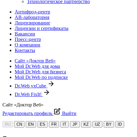
Технологическое партнерство
Антифрод-центр
АВ-лаборатория
Лицензирование
Лицензии и сертификаты
Вакансии
Пресс-центр
О компании
Контакты
Сайт «Доктор Веб»
Мой Dr.Web для дома
Мой Dr.Web для бизнеса
Мой Dr.Web по подписке
Dr.Web vxCube
Dr.Web FixIt!
Сайт «Доктор Веб»
Редактировать профиль
Выйти
RU
CN
EN
ES
FR
IT
JP
KZ
UZ
BY
ID