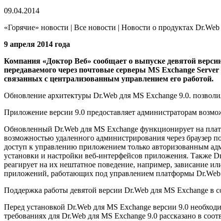
09.04.2014
«Горячие» новости | Все новости | Новости о продуктах Dr.Web
9 апреля 2014 года
Компания «Доктор Веб» сообщает о выпуске девятой версии
передаваемого через почтовые серверы MS Exchange Server 2
связанных с централизованным управлением его работой.
Обновление архитектуры Dr.Web для MS Exchange 9.0. позволи
Приложение версии 9.0 предоставляет администраторам возмож
Обновленный Dr.Web для MS Exchange функционирует на платфо
возможностью удаленного администрирования через браузер п
доступ к управлению приложением только авторизованным адм
установки и настройки веб-интерфейсов приложения. Также Dr
реагирует на их нештатное поведение, например, зависание ил
приложений, работающих под управлением платформы Dr.We
Поддержка работы девятой версии Dr.Web для MS Exchange в сост
Перед установкой Dr.Web для MS Exchange версии 9.0 необход
требованиях для Dr.Web для MS Exchange 9.0 рассказано в соо