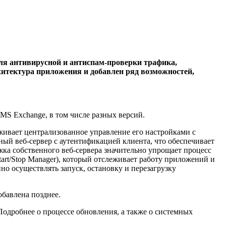
ля антивирусной и антиспам-проверки трафика,
хитектура приложения и добавлен ряд возможностей,
S Exchange, в том числе разных версий.
живает централизованное управление его настройками с
й веб-сервер с аутентификацией клиента, что обеспечивает
а собственного веб-сервера значительно упрощает процесс
rt/Stop Manager), который отслеживает работу приложений и
но осуществлять запуск, остановку и перезагрузку
обавлена позднее.
одробнее о процессе обновления, а также о системных