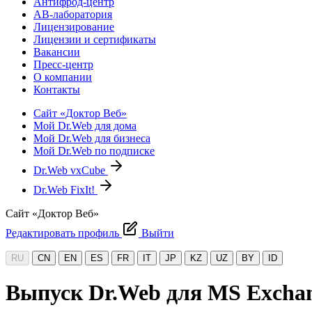
Антифрод-центр
АВ-лаборатория
Лицензирование
Лицензии и сертификаты
Вакансии
Пресс-центр
О компании
Контакты
Сайт «Доктор Веб»
Мой Dr.Web для дома
Мой Dr.Web для бизнеса
Мой Dr.Web по подписке
Dr.Web vxCube
Dr.Web FixIt!
Сайт «Доктор Веб»
Редактировать профиль
Выйти
RU
CN
EN
ES
FR
IT
JP
KZ
UZ
BY
ID
Выпуск Dr.Web для MS Exchan