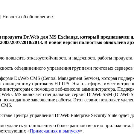
 | Новости об обновлениях
 продукта Dr.Web для MS Exchange, который предназначен д
003/2007/2010/2013.
В новой версии полностью обновлена ар
ло повысить отказоустойчивость и надежность работы продукта.
ность объединенного управления группами почтовых серверов M
рме Dr.Web CMS (Central Management Service), которая поддер
о защищенному протоколу HTTPS. Эта платформа имеет встроенны
инистраторам с помощью веб-консоли администратора. Поддержк
.Web CMS включает специальный сервис Dr.Web SSM (Dr.Web Sta
и неожиданное завершение работы. Этот сервис позволяет удален
b CMS.
аве Центра управления Dr.Web Enterprise Security Suite будет д
имо удалить установленную более раннюю версию приложения. П
тветствующих «
Примечаниях к выпуску
».