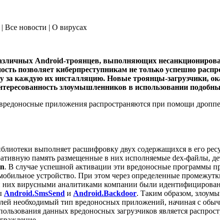
| Все новости | О вирусах
 различных Android-троянцев, выполняющих несанкциониро
ость позволяет киберпреступникам не только успешно распро
у за каждую их инсталляцию.
Новые троянцы-загрузчики, ок
интересованность злоумышленников в использовании подобны
редоносные приложения распространяются при помощи дроппер
блиотеки выполняет расшифровку двух содержащихся в его ресу
 оперативную память размещенные в них исполняемые dex-файлы, 
in
. В случае успешной активации эти вредоносные программы п
 мобильное устройство. При этом через определенные промежут
ди них вирусными аналитиками компании были идентифицирован
цы
Android.SmsSend
и
Android.Backdoor
. Таким образом, злоум
х целей необходимый тип вредоносных приложений, начиная с о
ользования данных вредоносных загрузчиков является распрост
граждение.