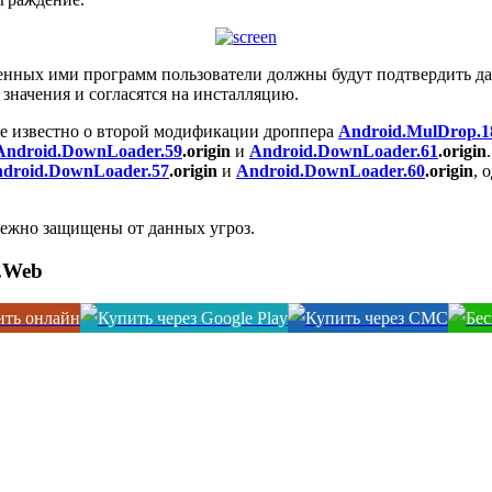
енных ими программ пользователи должны будут подтвердить дан
 значения и согласятся на инсталляцию.
е известно о второй модификации дроппера
Android.MulDrop.1
Android.DownLoader.59
.origin
и
Android.DownLoader.61
.origin
droid.DownLoader.57
.origin
и
Android.DownLoader.60
.origin
, 
дежно защищены от данных угроз.
.Web