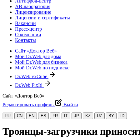
Антифрод-центр
АВ-лаборатория
Лицензирование
Лицензии и сертификаты
Вакансии
Пресс-центр
О компании
Контакты
Сайт «Доктор Веб»
Мой Dr.Web для дома
Мой Dr.Web для бизнеса
Мой Dr.Web по подписке
Dr.Web vxCube
Dr.Web FixIt!
Сайт «Доктор Веб»
Редактировать профиль
Выйти
RU
CN
EN
ES
FR
IT
JP
KZ
UZ
BY
ID
Троянцы-загрузчики принося