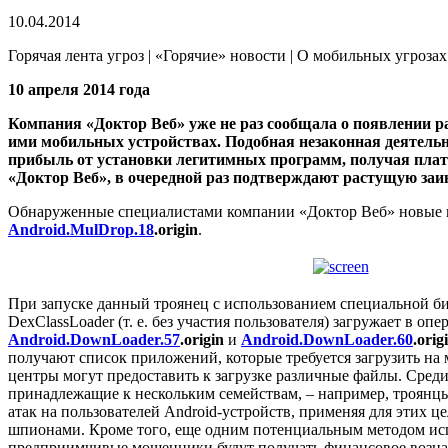
10.04.2014
Горячая лента угроз | «Горячие» новости | О мобильных угрозах 
10 апреля 2014 года
Компания «Доктор Веб» уже не раз сообщала о появлении
ими мобильных устройствах. Подобная незаконная деятельн
прибыль от установки легитимных программ, получая плат
«Доктор Веб», в очередной раз подтверждают растущую за
Обнаруженные специалистами компании «Доктор Веб» новые в
Android.MulDrop.18
.origin
.
При запуске данный троянец с использованием специальной би
DexClassLoader (т. е. без участия пользователя) загружает в
Android.DownLoader.57
.origin
и
Android.DownLoader.60
.orig
получают список приложений, которые требуется загрузить на
центры могут предоставить к загрузке различные файлы. Сре
принадлежащие к нескольким семействам, – например, троян
атак на пользователей Android-устройств, применяя для эти
шпионами. Кроме того, еще одним потенциальным методом исп
предприимчивые мошенники будут получать финансовое возна