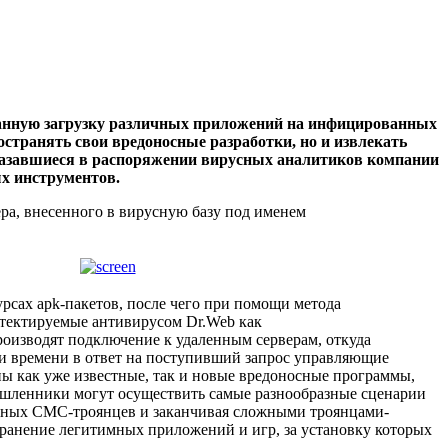
ванную загрузку различных приложений на инфицированных
странять свои вредоносные разработки, но и извлекать
азавшиеся в распоряжении вирусных аналитиков компании
х инструментов.
а, внесенного в вирусную базу под именем
рсах apk-пакетов, после чего при помощи метода
детектируемые антивирусом Dr.Web как
роизводят подключение к удаленным серверам, откуда
ки времени в ответ на поступивший запрос управляющие
ы как уже известные, так и новые вредоносные программы,
ышленники могут осуществить самые разнообразные сценарии
бычных СМС-троянцев и заканчивая сложными троянцами-
ранение легитимных приложений и игр, за установку которых