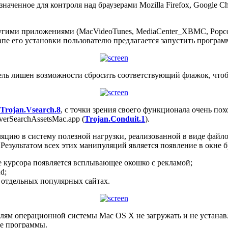
азначенное для контроля над браузерами Mozilla Firefox, Google 
ругими приложениями (MacVideoTunes, MediaCenter_XBMC, Popco
тапе его установки пользователю предлагается запустить програ
ель лишен возможности сбросить соответствующий флажок, чтоб
Trojan.Vsearch.8
, с точки зрения своего функционала очень по
erSearchAssetsMac.app (
Trojan.Conduit.1
).
цию в систему полезной нагрузки, реализованной в виде файлов
per. Результатом всех этих манипуляций является появление в окн
е курсора появляется всплывающее окошко с рекламой;
d;
 отдельных популярных сайтах.
ям операционной системы Mac OS X не загружать и не устанав
ые программы.