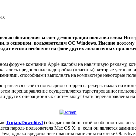
сах
елью обогащения за счет демонстрации пользователям Инте
ли, в основном, пользователям ОС Windows.
Именно поэтому 
лядят весьма необычно на фоне других аналогичных прилож
ом форуме компании Apple жалобы на навязчивую рекламу, котор
казались вредоносные надстройки (плагины), которые устанавл
жениями, способными выполнять на компьютере некоторые пол
страняется с сайта популярного торрент-трекера: нажав на кноп
и этом перенаправление осуществляется таргетированно: пользо
ли других операционных систем могут быть перенаправлены на 
как
Trojan.Downlite.1
) обладает любопытной особенностью: он у
вается пароль пользователя Mac OS X, и, если он является адми
Java, однако вредоносные плагины написаны на языке Objective