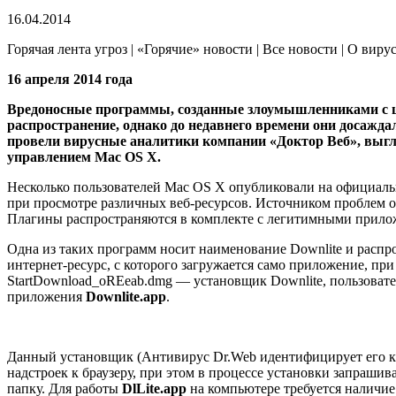
16.04.2014
Горячая лента угроз | «Горячие» новости | Все новости | О виру
16 апреля 2014 года
Вредоносные программы, созданные злоумышленниками с ц
распространение, однако до недавнего времени они досажда
провели вирусные аналитики компании «Доктор Веб», выг
управлением Mac OS X.
Несколько пользователей Mac OS X опубликовали на официальн
при просмотре различных веб-ресурсов. Источником проблем о
Плагины распространяются в комплекте с легитимными прило
Одна из таких программ носит наименование Downlite и распро
интернет-ресурс, с которого загружается само приложение, пр
StartDownload_oREeab.dmg — установщик Downlite, пользовате
приложения
Downlite.app
.
Данный установщик (Антивирус Dr.Web идентифицирует его 
надстроек к браузеру, при этом в процессе установки запраши
папку. Для работы
DlLite.app
на компьютере требуется наличие 