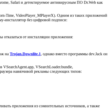
Chrome, Safari и детектируемое антивирусным ПО Dr.Web как
rn-Time, VideoPlayer_MPlayerX). Одним из таких приложений
мму-инсталлятор без цифровой подписи:
ы отказаться от инсталляции приложения:
хож на
Trojan.Downlite.1
, однако вместо программы dev.Jack он
 VSearchAgent.app, VSearchLoader.bundle,
е браузера навязчивой рекламы следующих типов:
ливать приложения из сомнительных источников, а также