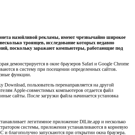
рнета назойливой рекламы, имеют чрезвычайно широкое
несколько троянцев, исследование которых недавно
ений, поскольку заражают компьютеры, работающие под
ая демонстрируется в окне браузеров Safari и Google Chrome
иваются в систему при посещении определенных сайтов.
езные функции.
ку Download, пользователь перенаправляется на другой
вателям Apple-совместимых компьютеров отдается файл
иные сайты. После загрузки файла начинается установка
станавливает легитимное приложение DlLite.app и несколько
нистратором системы, приложения устанавливаются в корневую
-C и благополучно запускаются при открытии окна браузера.