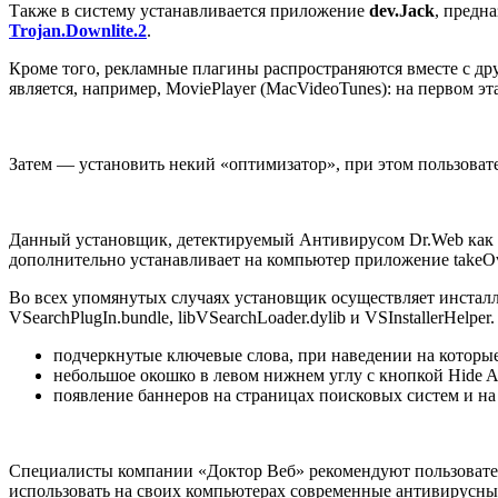
Также в систему устанавливается приложение
dev.Jack
, предн
Trojan.Downlite.2
.
Кроме того, рекламные плагины распространяются вместе с д
является, например, MoviePlayer (MacVideoTunes): на первом э
Затем — установить некий «оптимизатор», при этом пользоват
Данный установщик, детектируемый Антивирусом Dr.Web как
дополнительно устанавливает на компьютер приложение takeOv
Во всех упомянутых случаях установщик осуществляет инсталля
VSearchPlugIn.bundle, libVSearchLoader.dylib и VSInstallerHel
подчеркнутые ключевые слова, при наведении на которы
небольшое окошко в левом нижнем углу с кнопкой Hide A
появление баннеров на страницах поисковых систем и на
Специалисты компании «Доктор Веб» рекомендуют пользовател
использовать на своих компьютерах современные антивирусн