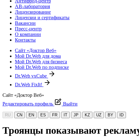
Антифрод-центр
АВ-лаборатория
Лицензирование
Лицензии и сертификаты
Вакансии
Пресс-центр
О компании
Контакты
Сайт «Доктор Веб»
Мой Dr.Web для дома
Мой Dr.Web для бизнеса
Мой Dr.Web по подписке
Dr.Web vxCube
Dr.Web FixIt!
Сайт «Доктор Веб»
Редактировать профиль
Выйти
RU
CN
EN
ES
FR
IT
JP
KZ
UZ
BY
ID
Троянцы показывают рекламу