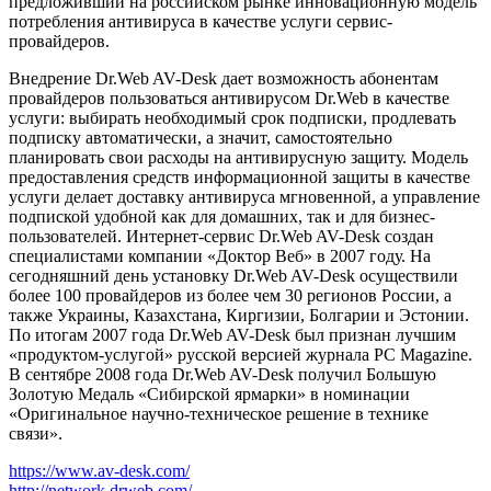
предложивший на российском рынке инновационную модель
потребления антивируса в качестве услуги сервис-
провайдеров.
Внедрение Dr.Web AV-Desk дает возможность абонентам
провайдеров пользоваться антивирусом Dr.Web в качестве
услуги: выбирать необходимый срок подписки, продлевать
подписку автоматически, а значит, самостоятельно
планировать свои расходы на антивирусную защиту. Модель
предоставления средств информационной защиты в качестве
услуги делает доставку антивируса мгновенной, а управление
подпиской удобной как для домашних, так и для бизнес-
пользователей. Интернет-сервис Dr.Web AV-Desk создан
специалистами компании «Доктор Веб» в 2007 году. На
сегодняшний день установку Dr.Web AV-Desk осуществили
более 100 провайдеров из более чем 30 регионов России, а
также Украины, Казахстана, Киргизии, Болгарии и Эстонии.
По итогам 2007 года Dr.Web AV-Desk был признан лучшим
«продуктом-услугой» русской версией журнала PC Magazine.
В сентябре 2008 года Dr.Web AV-Desk получил Большую
Золотую Медаль «Сибирской ярмарки» в номинации
«Оригинальное научно-техническое решение в технике
связи».
https://www.av-desk.com/
http://network.drweb.com/