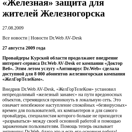
«Железная» защита для
жителей Железногорска
27.08.2009
Все новости | Новости Dr.Web AV-Desk
27 августа 2009 года
Провайдеры Курской области продолжают внедрение
интернет-сервиса Dr.Web AV-Desk от компании «Доктор
Веб». Этим летом услугу «Антивирус Dr.Web» сделала
доступной для 8 000 абонентов железногорская компания
«ЖелГорТелеКом».
Внедрив Dr.Web AV-Desk, «ЖелГорТелеКом» установил
непреодолимый «железный занавес» на пути вредоносных
объектов, стремящихся проникнуть в локальную сеть. Это
означает неизбежное наступление спокойных «безвирусных»
времен для пользователей, их компьютеров и для самого
провайдера, специалистам которого больше не приходится
«разрываться» между своей основной работой и помощью
зараженным пользователям. Помощь теперь оказывает
антивирус Dr.Web, благо это и есть его основная работа!