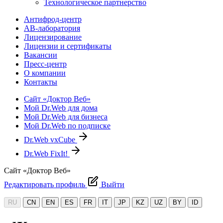
Технологическое партнерство
Антифрод-центр
АВ-лаборатория
Лицензирование
Лицензии и сертификаты
Вакансии
Пресс-центр
О компании
Контакты
Сайт «Доктор Веб»
Мой Dr.Web для дома
Мой Dr.Web для бизнеса
Мой Dr.Web по подписке
Dr.Web vxCube
Dr.Web FixIt!
Сайт «Доктор Веб»
Редактировать профиль
Выйти
RU
CN
EN
ES
FR
IT
JP
KZ
UZ
BY
ID