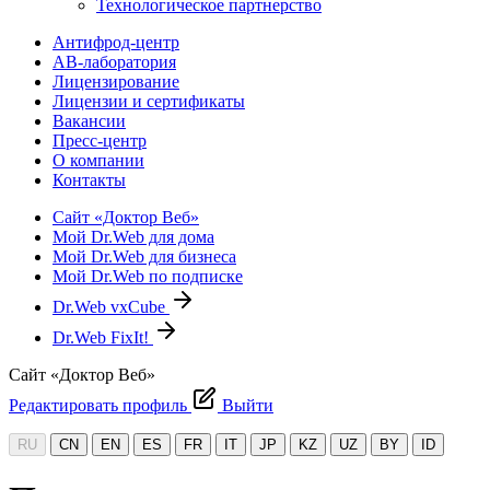
Технологическое партнерство
Антифрод-центр
АВ-лаборатория
Лицензирование
Лицензии и сертификаты
Вакансии
Пресс-центр
О компании
Контакты
Сайт «Доктор Веб»
Мой Dr.Web для дома
Мой Dr.Web для бизнеса
Мой Dr.Web по подписке
Dr.Web vxCube
Dr.Web FixIt!
Сайт «Доктор Веб»
Редактировать профиль
Выйти
RU
CN
EN
ES
FR
IT
JP
KZ
UZ
BY
ID