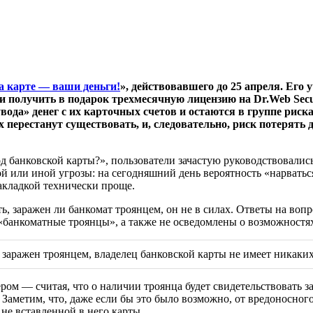
а карте — ваши деньги!
», действовавшего до 25 апреля. Его 
 получить в подарок трехмесячную лицензию на Dr.Web Securi
вода» денег с их карточных счетов и остаются в группе риска
 перестанут существовать, и, следовательно, риск потерять
д банковской карты?», пользователи зачастую руководствовали
й или иной угрозы: на сегодняшний день вероятность «нарватьс
акладкой технически проще.
ь, заражен ли банкомат троянцем, он не в силах. Ответы на воп
е «банкоматные троянцы», а также не осведомлены о возможностя
аражен троянцем, владелец банковской карты не имеет никаких
ом — считая, что о наличии троянца будет свидетельствовать з
 Заметим, что, даже если бы это было возможно, от вредоносног
 не вставленной в него карты.