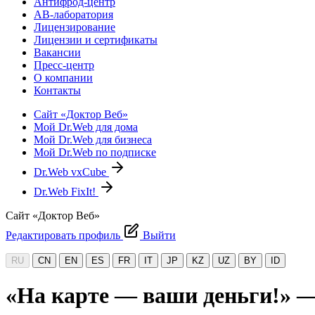
Антифрод-центр
АВ-лаборатория
Лицензирование
Лицензии и сертификаты
Вакансии
Пресс-центр
О компании
Контакты
Сайт «Доктор Веб»
Мой Dr.Web для дома
Мой Dr.Web для бизнеса
Мой Dr.Web по подписке
Dr.Web vxCube
Dr.Web FixIt!
Сайт «Доктор Веб»
Редактировать профиль
Выйти
RU
CN
EN
ES
FR
IT
JP
KZ
UZ
BY
ID
«На карте — ваши деньги!» —