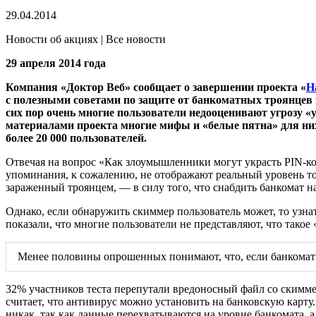
29.04.2014
Новости об акциях | Все новости
29 апреля 2014 года
Компания «Доктор Веб» сообщает о завершении проекта «
Н
с полезными советами по защите от банкоматных троянцев и
сих пор очень многие пользователи недооценивают угрозу «у
материалами проекта многие мифы и «белые пятна» для них
более 20 000 пользователей.
Отвечая на вопрос «Как злоумышленники могут украсть PIN-ко
упоминания, к сожалению, не отображают реальный уровень то
зараженный троянцем, — в силу того, что снабдить банкомат н
Однако, если обнаружить скиммер пользователь может, то узнат
показали, что многие пользователи не представляют, что тако
Менее половины опрошенных понимают, что, если банкомат з
32% участников теста перепутали вредоносный файл со скиммер
считает, что антивирус можно установить на банковскую карту.
никак, так как данные перехватываются на уровне банкомата, а