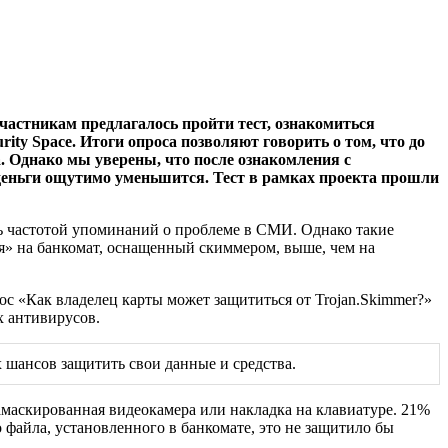
участникам предлагалось пройти тест, ознакомиться
ty Space. Итоги опроса позволяют говорить о том, что до
.
Однако мы уверены, что после ознакомления с
 деньги ощутимо уменьшится. Тест в рамках проекта прошли
сь частотой упоминаний о проблеме в СМИ. Однако такие
я» на банкомат, оснащенный скиммером, выше, чем на
рос «Как владелец карты может защититься от Trojan.Skimmer?»
х антивирусов.
 шансов защитить свои данные и средства.
амаскированная видеокамера или накладка на клавиатуре. 21%
о файла, установленного в банкомате, это не защитило бы