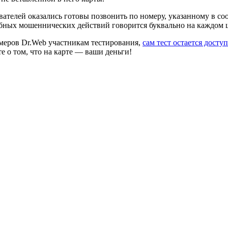
ателей оказались готовы позвонить по номеру, указанному в с
добных мошеннических действий говорится буквально на каждом 
омеров Dr.Web участникам тестирования,
сам тест остается досту
е о том, что на карте — ваши деньги!