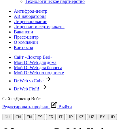
Технологическое партнерство
Антифрод-центр
АВ-лаборатория
Лицензирование
Лицензии и сертификаты
Вакансии
Пресс-центр
О компании
Контакты
Сайт «Доктор Веб»
Мой Dr.Web для дома
Мой Dr.Web для бизнеса
Мой Dr.Web по подписке
Dr.Web vxCube
Dr.Web FixIt!
Сайт «Доктор Веб»
Редактировать профиль
Выйти
RU
CN
EN
ES
FR
IT
JP
KZ
UZ
BY
ID