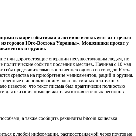
ящими в мире событиями и активно используют их с целью
го из городов Юго-Востока Украины». Мошенники просят у
дикаментов и оружия.
чение или дорогостоящие операции несуществующим людям, по
е политические события последних месяцев. Начиная с 10 мая
т себя представителями «ополченцев одного из городов Юго-
ются средства на приобретение медикаментов, раций и оружия.
ествленные с использованием альтернативных платежных
ло известно, что текст письма был практически полностью
ьги для оказания помощи жителям юго-восточных регионов
особами, а также сообщить реквизиты bitcoin-кошелька
иться к любой информации, распространяемой через почтовые