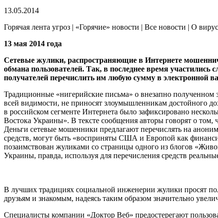
13.05.2014
Горячая лента угроз | «Горячие» новости | Все новости | О виру
13 мая 2014 года
Сетевые жулики, распространяющие в Интернете мошенниче
обмана пользователей.
Так, в последнее время участились 
получателей перечислить им любую сумму в электронной ва
Традиционные «нигерийские письма» о внезапно полученном з
всей видимости, не приносят злоумышленникам достойного дох
в российском сегменте Интернета было зафиксировано несколь
Востока Украины». В тексте сообщения авторы говорят о том, 
Деньги сетевые мошенники предлагают перечислять на анонимн
средств, могут быть «восприняты США и Европой как финанси
позаимствован жуликами со страницы одного из блогов «Живо
Украины, правда, используя для перечисления средств реальны
В лучших традициях социальной инженерии жулики просят полу
друзьям и знакомым, надеясь таким образом значительно увели
Специалисты компании «Доктор Веб» предостерегают пользова