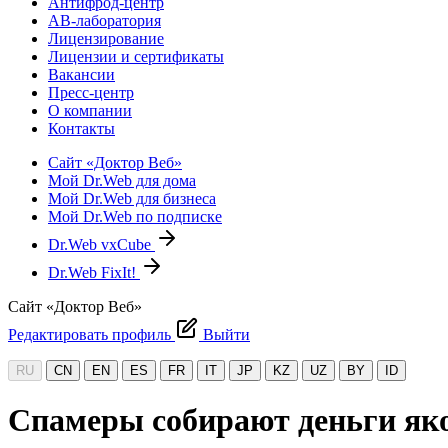
Антифрод-центр
АВ-лаборатория
Лицензирование
Лицензии и сертификаты
Вакансии
Пресс-центр
О компании
Контакты
Сайт «Доктор Веб»
Мой Dr.Web для дома
Мой Dr.Web для бизнеса
Мой Dr.Web по подписке
Dr.Web vxCube
Dr.Web FixIt!
Сайт «Доктор Веб»
Редактировать профиль
Выйти
RU
CN
EN
ES
FR
IT
JP
KZ
UZ
BY
ID
Спамеры собирают деньги як