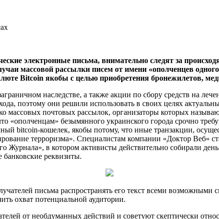
сах
ские электронные письма, внимательно следят за происход
случаи массовой рассылки писем от имени «ополченцев одно
люте Bitcoin якобы с целью приобретения бронежилетов, ме
аграничном наследстве, а также акции по сбору средств на ле
ода, поэтому они решили использовать в своих целях актуальны
ко массовых почтовых рассылок, организаторы которых называю
что «ополченцам» безымянного украинского города срочно требу
ый bitcoin-кошелек, якобы потому, что иные транзакции, осущ
рование терроризма». Специалистам компании «Доктор Веб» ста
го Журнала», в котором активисты действительно собирали ден
е банковские реквизиты.
чателей письма распространять его текст всеми возможными сп
чить охват потенциальной аудитории.
телей от необдуманных действий и советуют скептически относ