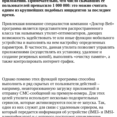
приложений. Примечательно, что число скачавших ее
пользователей превысило 1 000 000: это можно считать
одним из крупнейших подобных инцидентов за последнее
время.
Привлекшая внимание специалистов компании «Доктор Веб»
программа является представителем распространенного
класса так называемых утилит-оптимизаторов, дающих
возможность задействовать те или иные функции мобильного
устройства и выполнять на нем настройку определенных
параметров. В частности, данная утилита позволяет управлять
приложениями (осуществлять их установку, удаление и
создание резервных копий), выполнять «очистку памяти», а
также контролировать интернет-трафик.
Однако помимо этих функций программа способна
выполнить и ряд скрытых от пользователя действий –
например, неавторизованную загрузку приложений и
отправку СМС-сообщений на премиум-номера. Для этих
целей утилита использует несколько подозрительных
сервисов, которые активизируются после ее запуска. Так,
один из них служит для связи с удаленным сервером, на
который передается информация об устройстве (IMEI- и IMSI-
идентификатор) и с которого поступают управляющие