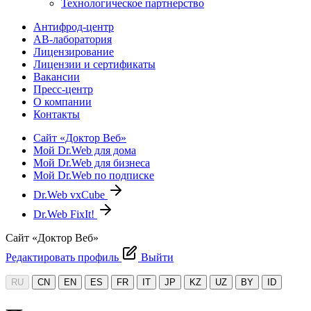
Технологическое партнерство
Антифрод-центр
АВ-лаборатория
Лицензирование
Лицензии и сертификаты
Вакансии
Пресс-центр
О компании
Контакты
Сайт «Доктор Веб»
Мой Dr.Web для дома
Мой Dr.Web для бизнеса
Мой Dr.Web по подписке
Dr.Web vxCube
Dr.Web FixIt!
Сайт «Доктор Веб»
Редактировать профиль
Выйти
RU
CN
EN
ES
FR
IT
JP
KZ
UZ
BY
ID