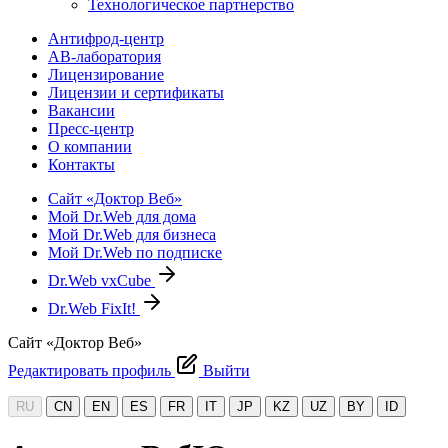
Технологическое партнерство
Антифрод-центр
АВ-лаборатория
Лицензирование
Лицензии и сертификаты
Вакансии
Пресс-центр
О компании
Контакты
Сайт «Доктор Веб»
Мой Dr.Web для дома
Мой Dr.Web для бизнеса
Мой Dr.Web по подписке
Dr.Web vxCube
Dr.Web FixIt!
Сайт «Доктор Веб»
Редактировать профиль
Выйти
RU
CN
EN
ES
FR
IT
JP
KZ
UZ
BY
ID