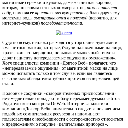
магнитные сережки и кулоны, даже магнитная воронка,
которая, по словам сетевых коммерсантов,
намагничивает
воду
, изменяя ее
кристаллическую решетку
, благодаря чему
молекулы воды
выстраиваются в полезной
(вероятно, для
интернет-жуликов)
последовательности
.
Судя по всему, неплохо расходятся у торговцев чудесами и
«магнитные маски», которые, будучи наложенными на лицо,
«разглаживают морщины, повышают мышечный тонус и
дарят пациенту непередаваемые ощущения омоложения».
Хотя специалисты компании «Доктор Веб» полагают, что
«непередаваемые ощущения» от магнитной маски на лице
можно испытать только в том случае, если вы являетесь
счастливым обладателем зубных протезов из нержавеющей
стали.
Подобные сборники «оздоровительных приспособлений»
незамедлительно попадают в базу нерекомендуемых сайтов
Родительского контроля Dr.Web. Интернет-аналитики
компании «Доктор Веб» внимательно следят за появлением
подобных сомнительных ресурсов и напоминают
пользователям о необходимости с осторожностью относиться
к предложениям о покупке «целительных приборов»,