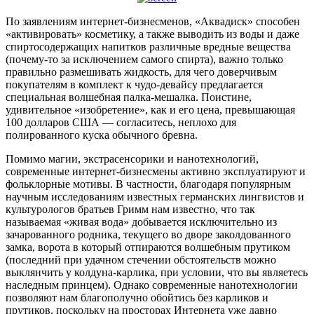
По заявлениям интернет-бизнесменов, «Аквадиск» способен
«активировать» косметику, а также выводить из воды и даже
спиртосодержащих напитков различные вредные вещества
(почему-то за исключением самого спирта), важно только
правильно размешивать жидкость, для чего доверчивым
покупателям в комплект к чудо-девайсу предлагается
специальная волшебная палка-мешалка. Поистине,
удивительное «изобретение», как и его цена, превышающая
100 долларов США — согласитесь, неплохо для
полированного куска обычного бревна.
Помимо магии, экстрасенсорики и нанотехнологий,
современные интернет-бизнесмены активно эксплуатируют и
фольклорные мотивы. В частности, благодаря популярным
научным исследованиям известных германских лингвистов и
культурологов братьев Гримм нам известно, что так
называемая «живая вода» добывается исключительно из
зачарованного родника, текущего во дворе заколдованного
замка, ворота в который отпираются волшебным прутиком
(последний при удачном стечении обстоятельств можно
выклянчить у колдуна-карлика, при условии, что вы являетесь
наследным принцем). Однако современные нанотехнологии
позволяют нам благополучно обойтись без карликов и
прутиков, поскольку на просторах Интернета уже давно