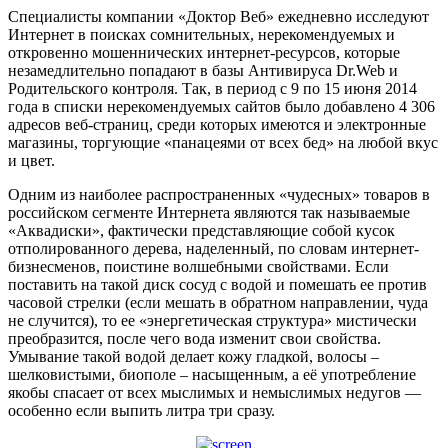
Специалисты компании «Доктор Веб» ежедневно исследуют
Интернет в поисках сомнительных, нерекомендуемых и
откровенно мошеннических интернет-ресурсов, которые
незамедлительно попадают в базы Антивируса Dr.Web и
Родительского контроля. Так, в период с 9 по 15 июня 2014
года в списки нерекомендуемых сайтов было добавлено 4 306
адресов веб-страниц, среди которых имеются и электронные
магазины, торгующие «панацеями от всех бед» на любой вкус
и цвет.
Одним из наиболее распространенных «чудесных» товаров в
российском сегменте Интернета являются так называемые
«Аквадиски», фактически представляющие собой кусок
отполированного дерева, наделенный, по словам интернет-
бизнесменов, поистине волшебными свойствами. Если
поставить на такой диск сосуд с водой и помешать ее против
часовой стрелки (если мешать в обратном направлении, чуда
не случится), то ее «энергетическая структура» мистически
преобразится, после чего вода изменит свои свойства.
Умывание такой водой делает кожу гладкой, волосы –
шелковистыми, биополе – насыщенным, а её употребление
якобы спасает от всех мыслимых и немыслимых недугов —
особенно если выпить литра три сразу.