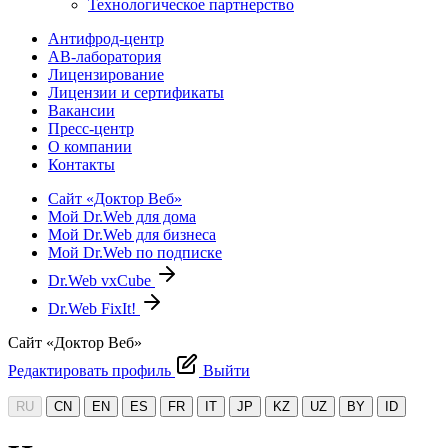
Технологическое партнерство
Антифрод-центр
АВ-лаборатория
Лицензирование
Лицензии и сертификаты
Вакансии
Пресс-центр
О компании
Контакты
Сайт «Доктор Веб»
Мой Dr.Web для дома
Мой Dr.Web для бизнеса
Мой Dr.Web по подписке
Dr.Web vxCube
Dr.Web FixIt!
Сайт «Доктор Веб»
Редактировать профиль
Выйти
RU
CN
EN
ES
FR
IT
JP
KZ
UZ
BY
ID