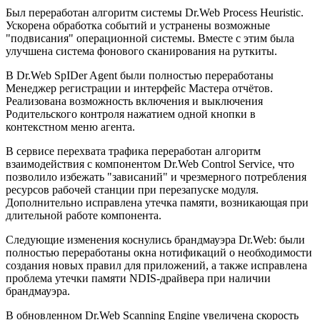
Был переработан алгоритм системы Dr.Web Process Heuristic.
Ускорена обработка событий и устранены возможные
"подвисания" операционной системы. Вместе с этим была
улучшена система фонового сканирования на руткиты.
В Dr.Web SpIDer Agent были полностью переработаны
Менеджер регистрации и интерфейс Мастера отчётов.
Реализована возможность включения и выключения
Родительского контроля нажатием одной кнопки в
контекстном меню агента.
В сервисе перехвата трафика переработан алгоритм
взаимодействия с компонентом Dr.Web Control Service, что
позволило избежать "зависаний" и чрезмерного потребления
ресурсов рабочей станции при перезапуске модуля.
Дополнительно исправлена утечка памяти, возникающая при
длительной работе компонента.
Следующие изменения коснулись брандмауэра Dr.Web: были
полностью переработаны окна нотификаций о необходимости
создания новых правил для приложений, а также исправлена
проблема утечки памяти NDIS-драйвера при наличии
брандмауэра.
В обновленном Dr.Web Scanning Engine увеличена скорость