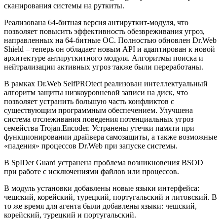
сканирования системы на руткиты.
Реализована 64-битная версия антируткит-модуля, что
позволяет повысить эффективность обезвреживания угроз,
направленных на 64-битные ОС. Полностью обновлен Dr.Web
Shield – теперь он обладает новым API и адаптирован к новой
архитектуре антируткитного модуля. Алгоритмы поиска и
нейтрализации активных угроз также были переработаны.
В рамках Dr.Web SelfPROtect реализован интеллектуальный
алгоритм защиты низкоуровневой записи на диск, что
позволяет устранить большую часть конфликтов с
существующим программным обеспечением. Улучшена
система отслеживания поведения потенциальных угроз
семейства Trojan.Encoder. Устранены утечки памяти при
функционировании драйвера самозащиты, а также возможные
«падения» процессов Dr.Web при запуске системы.
В SpIDer Guard устранена проблема возникновения BSOD
при работе с исключениями файлов или процессов.
В модуль установки добавлены новые языки интерфейса:
чешский, корейский, турецкий, португальский и литовский. В
то же время для агента были добавлены языки: чешский,
корейский, турецкий и португальский.