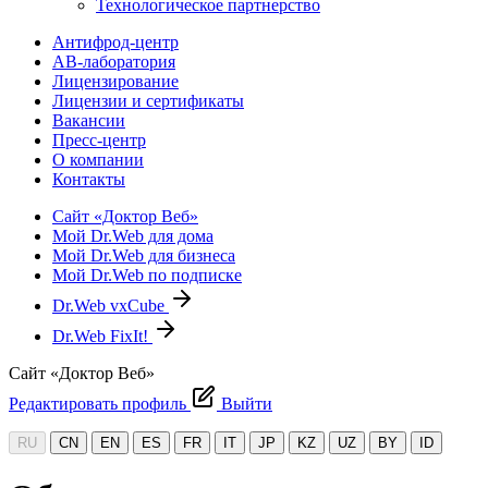
Технологическое партнерство
Антифрод-центр
АВ-лаборатория
Лицензирование
Лицензии и сертификаты
Вакансии
Пресс-центр
О компании
Контакты
Сайт «Доктор Веб»
Мой Dr.Web для дома
Мой Dr.Web для бизнеса
Мой Dr.Web по подписке
Dr.Web vxCube
Dr.Web FixIt!
Сайт «Доктор Веб»
Редактировать профиль
Выйти
RU
CN
EN
ES
FR
IT
JP
KZ
UZ
BY
ID