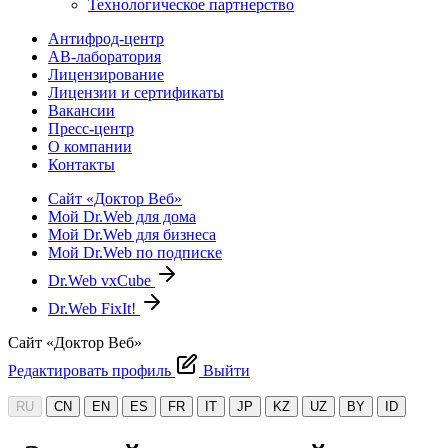
Технологическое партнерство
Антифрод-центр
АВ-лаборатория
Лицензирование
Лицензии и сертификаты
Вакансии
Пресс-центр
О компании
Контакты
Сайт «Доктор Веб»
Мой Dr.Web для дома
Мой Dr.Web для бизнеса
Мой Dr.Web по подписке
Dr.Web vxCube
Dr.Web FixIt!
Сайт «Доктор Веб»
Редактировать профиль
Выйти
RU
CN
EN
ES
FR
IT
JP
KZ
UZ
BY
ID