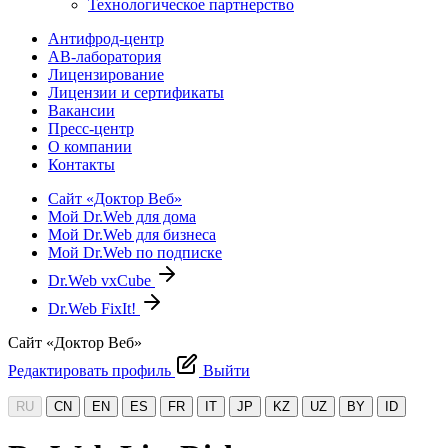
Технологическое партнерство
Антифрод-центр
АВ-лаборатория
Лицензирование
Лицензии и сертификаты
Вакансии
Пресс-центр
О компании
Контакты
Сайт «Доктор Веб»
Мой Dr.Web для дома
Мой Dr.Web для бизнеса
Мой Dr.Web по подписке
Dr.Web vxCube
Dr.Web FixIt!
Сайт «Доктор Веб»
Редактировать профиль
Выйти
RU
CN
EN
ES
FR
IT
JP
KZ
UZ
BY
ID