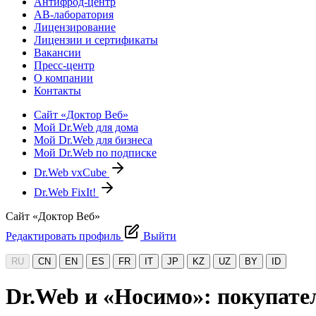
Антифрод-центр
АВ-лаборатория
Лицензирование
Лицензии и сертификаты
Вакансии
Пресс-центр
О компании
Контакты
Сайт «Доктор Веб»
Мой Dr.Web для дома
Мой Dr.Web для бизнеса
Мой Dr.Web по подписке
Dr.Web vxCube
Dr.Web FixIt!
Сайт «Доктор Веб»
Редактировать профиль
Выйти
RU
CN
EN
ES
FR
IT
JP
KZ
UZ
BY
ID
Dr.Web и «Носимо»: покупате