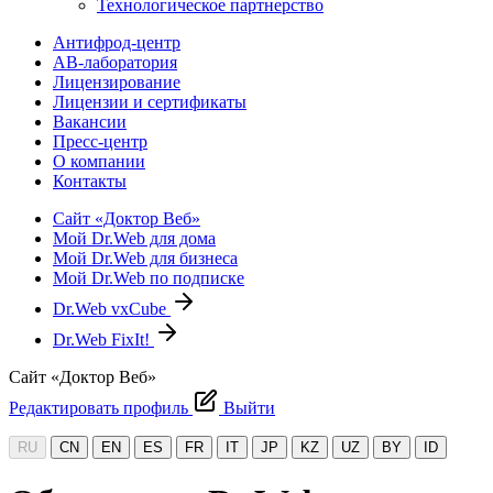
Технологическое партнерство
Антифрод-центр
АВ-лаборатория
Лицензирование
Лицензии и сертификаты
Вакансии
Пресс-центр
О компании
Контакты
Сайт «Доктор Веб»
Мой Dr.Web для дома
Мой Dr.Web для бизнеса
Мой Dr.Web по подписке
Dr.Web vxCube
Dr.Web FixIt!
Сайт «Доктор Веб»
Редактировать профиль
Выйти
RU
CN
EN
ES
FR
IT
JP
KZ
UZ
BY
ID