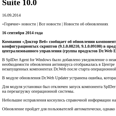
Suite 10.0
16.09.2014
«Горячие» новости | Все новости | Новости об обновлениях
16 сентября 2014 года
Компания «Доктор Веб» сообщает об обновлении компонента SpI
конфигурационгых скриптов (9.1.0.08210, 9.1.0.09100) в про
централизованного управления (группа продуктов Dr.Web Ente
В SpIDer Agent for Windows было добавлено уведомление о не
необходимости обновления антивируса отображалась в Центре
незапущенных компонентах Dr.Web после старта операционной
В модуле обновления Dr.Web Updater устранена ошибка, котора
Для модуля установки был отключен запуск компонента SpIDer 
на перезагрузку операционной системы.
Небольшие исправления коснулись справочной информации на
Обновление пройдет для пользователей автоматически, однако 