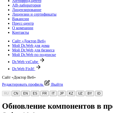
Антифрод-центр
АВ-лаборатория
Лицензирование
Лицензии и сертификаты
Вакансии
Пресс-центр
О компании
Контакты
Сайт «Доктор Веб»
Мой Dr.Web для дома
Мой Dr.Web для бизнеса
Мой Dr.Web по подписке
Dr.Web vxCube
Dr.Web FixIt!
Сайт «Доктор Веб»
Редактировать профиль
Выйти
RU
CN
EN
ES
FR
IT
JP
KZ
UZ
BY
ID
Обновление компонентов в про