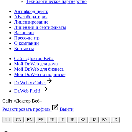
Технологическое партнерство
Антифрод-центр
АВ-лаборатория
Лицензирование
Лицензии и сертификаты
Вакансии
Пресс-центр
О компании
Контакты
Сайт «Доктор Веб»
Мой Dr.Web для дома
Мой Dr.Web для бизнеса
Мой Dr.Web по подписке
Dr.Web vxCube
Dr.Web FixIt!
Сайт «Доктор Веб»
Редактировать профиль
Выйти
RU
CN
EN
ES
FR
IT
JP
KZ
UZ
BY
ID