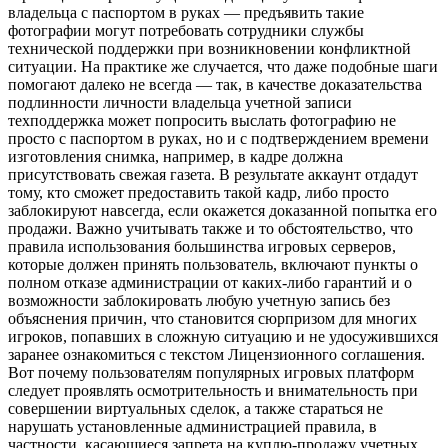
владельца с паспортом в руках — предъявить такие
фотографии могут потребовать сотрудники службы
технической поддержки при возникновении конфликтной
ситуации. На практике же случается, что даже подобные шаги
помогают далеко не всегда — так, в качестве доказательства
подлинности личности владельца учетной записи
техподдержка может попросить выслать фотографию не
просто с паспортом в руках, но и с подтверждением времени
изготовления снимка, например, в кадре должна
присутствовать свежая газета. В результате аккаунт отдадут
тому, кто сможет предоставить такой кадр, либо просто
заблокируют навсегда, если окажется доказанной попытка его
продажи. Важно учитывать также и то обстоятельство, что
правила использования большинства игровых серверов,
которые должен принять пользователь, включают пункты о
полном отказе администрации от каких-либо гарантий и о
возможности заблокировать любую учетную запись без
объяснения причин, что становится сюрпризом для многих
игроков, попавших в сложную ситуацию и не удосужившихся
заранее ознакомиться с текстом Лицензионного соглашения.
Вот почему пользователям популярных игровых платформ
следует проявлять осмотрительность и внимательность при
совершении виртуальных сделок, а также стараться не
нарушать установленные администрацией правила, в
частности, касающиеся запрета на куплю-продажу учетных