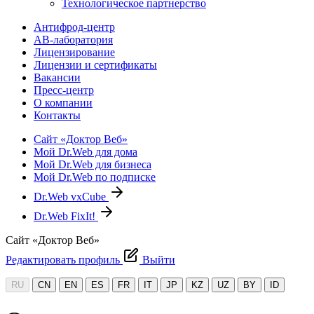
Технологическое партнерство
Антифрод-центр
АВ-лаборатория
Лицензирование
Лицензии и сертификаты
Вакансии
Пресс-центр
О компании
Контакты
Сайт «Доктор Веб»
Мой Dr.Web для дома
Мой Dr.Web для бизнеса
Мой Dr.Web по подписке
Dr.Web vxCube
Dr.Web FixIt!
Сайт «Доктор Веб»
Редактировать профиль
Выйти
RU
CN
EN
ES
FR
IT
JP
KZ
UZ
BY
ID