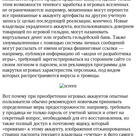
этим возможности теневого заработка в игровых вселенных
не ограничиваются: например, мошенники могут перенести
все привязанные к аккаунту артефакты на другую учетную
запись (с целью последующей реализации, конечно). Новые
владельцы украденного аккаунта, воспользовавшись доверием
товарищей по игровой гильдии, могут назанимать
виртуальных денег или ограбить гильдейский банк. Также
злоумышленники с помощью системы личных сообщений
могут рассылать от имени игрока фишинговые ссылки —
например, публикуя информацию об «акции от разработчика
игры», требующей зарегистрироваться на стороннем сайте со
своим логином и паролем, или рекламируя программы для
накрутки игровых характеристик персонажа, под видом
которых распространяются вирусы и троянцы.
Вот почему при приобретении игровых аккаунтов опытные
пользователи обычно рекомендуют новичкам принимать
определенные меры предосторожности: например, требовать
у продавца не только пароль от учетной записи и ответ на
секретный вопрос, необходимый для его восстановления, но
также полный доступ к почтовому ящику, который
«привязан» к этому аккаунту, изображения отсканированных
страниц паспорта текущего владельца «учетки» и фото самого