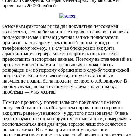
стоимость аккаунта, которая в некоторых случаях может
превышать 20 000 рублей.
Основным фактором риска для покупателя персонажей
является то, что на большинстве игровых серверов (включая
поддерживаемые Blizzard) учетная запись пользователя
привязана к его адресу электронной почты, иногда — к
телефонному номеру, а в случае блокировки аккаунта
администрация сервера может попросить пользователя
предоставить паспортные данные. Поэтому выставленный на
продажу мошенниками игровой аккаунт может быть
возвращен им по первому обращению в службу технической
поддержки. Если же выяснится, что учетная запись в
нарушение правил была продана, ее просто заблокируют. В
любом случае, деньги останутся у злоумышленников, а
проблемы — у их жертвы.
Помимо прочего, у потенциального покупателя имеется
ненулевой шанс стать обладателем ворованного игрового
аккаунта, ранее «угнанного» у другого пользователя. Очень
редко злоумышленники воруют учетные записи, намереваясь
воспользоваться ими для игры, гораздо чаще это делается с
целью наживы. В самом примитивном случае они
попытаются просто продать краденый аккаунт, однако только