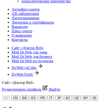
Технологическое партнерство
Антифрод-центр
АВ-лаборатория
Лицензирование
Лицензии и сертификаты
Вакансии
Пресс-центр
О компании
Контакты
Сайт «Доктор Веб»
Мой Dr.Web для дома
Мой Dr.Web для бизнеса
Мой Dr.Web по подписке
Dr.Web vxCube
Dr.Web FixIt!
Сайт «Доктор Веб»
Редактировать профиль
Выйти
RU
CN
EN
ES
FR
IT
JP
KZ
UZ
BY
ID