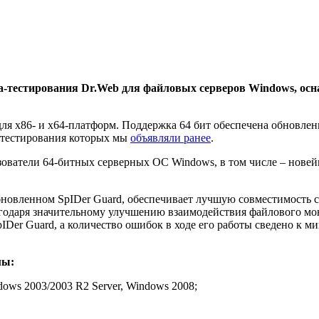
та-тестирования Dr.Web для файловых серверов Windows, о
 для х86- и х64-платформ. Поддержка 64 бит обеспечена обновл
а-тестирования которых мы
объявляли ранее
.
зователи 64-битных серверных ОС Windows, в том числе – новей
новленном SpIDer Guard, обеспечивает лучшую совместимость с
агодаря значительному улучшению взаимодействия файлового мо
IDer Guard, а количество ошибок в ходе его работы сведено к 
мы:
ndows 2003/2003 R2 Server, Windows 2008;