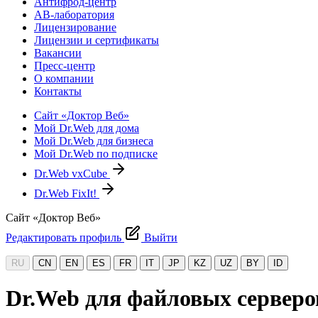
Антифрод-центр
АВ-лаборатория
Лицензирование
Лицензии и сертификаты
Вакансии
Пресс-центр
О компании
Контакты
Сайт «Доктор Веб»
Мой Dr.Web для дома
Мой Dr.Web для бизнеса
Мой Dr.Web по подписке
Dr.Web vxCube
Dr.Web FixIt!
Сайт «Доктор Веб»
Редактировать профиль
Выйти
RU
CN
EN
ES
FR
IT
JP
KZ
UZ
BY
ID
Dr.Web для файловых серверо