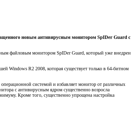
снащенного новым антивирусным монитором SpIDer Guard с
енным файловым монитором SpIDer Guard, который уже внедрен
шей Windows R2 2008, которая существует только в 64-битном
 операционной системой и избавляет монитор от различных
нитора с антивирусным ядром существенно возросла
минимуму. Кроме того, существенно упрощена настройка