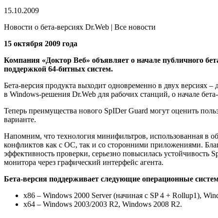
15.10.2009
Новости о бета-версиях Dr.Web | Все новости
15 октября 2009 года
Компания «Доктор Веб» объявляет о начале публичного бе
поддержкой 64-битных систем.
Бета-версия продукта выходит одновременно в двух версиях –
в Windows-решения Dr.Web для рабочих станций, о начале бет
Теперь преимущества нового SpIDer Guard могут оценить поль
варианте.
Напомним, что технология минифильтров, использованная в об
конфликтов как с ОС, так и со сторонними приложениями. Бл
эффективность проверки, серьезно повысилась устойчивость Sp
монитора через графический интерфейс агента.
Бета-версия поддерживает следующие операционные систе
x86 – Windows 2000 Server (начиная с SP 4 + Rollup1), Wi
x64 – Windows 2003/2003 R2, Windows 2008 R2.