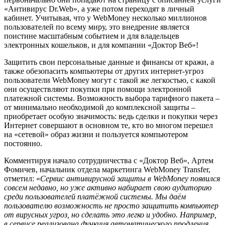
«Антивирус Dr.Web», а уже потом переходят в личный
кабинет. Учитывая, что у WebMoney несколько миллионов
пользователей по всему миру, это внедрение является
поистине масштабным событием и для владельцев
электронных кошельков, и для компании «Доктор Веб»!
Защитить свои персональные данные и финансы от кражи, а
также обезопасить компьютеры от других интернет-угроз
пользователи WebMoney могут с такой же легкостью, с какой
они осуществляют покупки при помощи электронной
платежной системы. Возможность выбора тарифного пакета –
от минимально необходимой до комплексной защиты –
приобретает особую значимость: ведь сделки и покупки через
Интернет совершают в основном те, кто во многом перешел
на «сетевой» образ жизни и пользуется компьютером
постоянно.
Комментируя начало сотрудничества с «Доктор Веб», Артем
Фомичев, начальник отдела маркетинга WebMoney Transfer,
отметил: «
Сервис антивирусной защиты в WebMoney появился
совсем недавно, но уже активно набирает свою аудиторию
среди пользователей платёжной системы. Мы даём
пользователю возможность не просто защитить компьютер
от вирусных угроз, но сделать это легко и удобно. Например,
в сервисе реализована функция автоматического продления