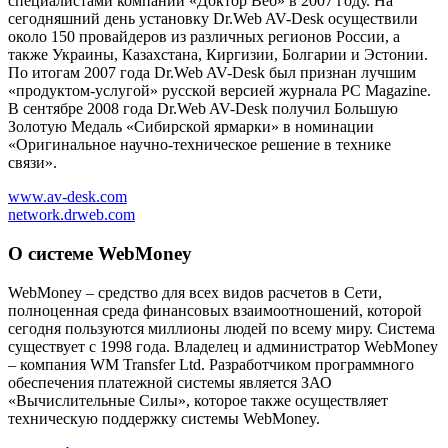
специалистами компании «Доктор Веб» в 2007 году. На
сегодняшний день установку Dr.Web AV-Desk осуществили
около 150 провайдеров из различных регионов России, а
также Украины, Казахстана, Киргизии, Болгарии и Эстонии.
По итогам 2007 года Dr.Web AV-Desk был признан лучшим
«продуктом-услугой» русской версией журнала PC Magazine.
В сентябре 2008 года Dr.Web AV-Desk получил Большую
Золотую Медаль «Сибирской ярмарки» в номинации
«Оригинальное научно-техническое решение в технике
связи».
www.av-desk.com
network.drweb.com
О системе WebMoney
WebMoney – средство для всех видов расчетов в Сети,
полноценная среда финансовых взаимоотношений, которой
сегодня пользуются миллионы людей по всему миру. Система
существует с 1998 года. Владелец и администратор WebMoney
– компания WM Transfer Ltd. Разработчиком программного
обеспечения платежной системы является ЗАО
«Вычислительные Силы», которое также осуществляет
техническую поддержку системы WebMoney.