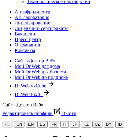
Технологическое партнерство
Антифрод-центр
АВ-лаборатория
Лицензирование
Лицензии и сертификаты
Вакансии
Пресс-центр
О компании
Контакты
Сайт «Доктор Веб»
Мой Dr.Web для дома
Мой Dr.Web для бизнеса
Мой Dr.Web по подписке
Dr.Web vxCube
Dr.Web FixIt!
Сайт «Доктор Веб»
Редактировать профиль
Выйти
RU
CN
EN
ES
FR
IT
JP
KZ
UZ
BY
ID