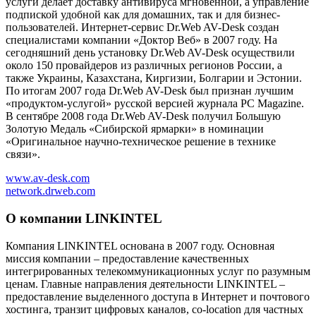
услуги делает доставку антивируса мгновенной, а управление
подпиской удобной как для домашних, так и для бизнес-
пользователей. Интернет-сервис Dr.Web AV-Desk создан
специалистами компании «Доктор Веб» в 2007 году. На
сегодняшний день установку Dr.Web AV-Desk осуществили
около 150 провайдеров из различных регионов России, а
также Украины, Казахстана, Киргизии, Болгарии и Эстонии.
По итогам 2007 года Dr.Web AV-Desk был признан лучшим
«продуктом-услугой» русской версией журнала PC Magazine.
В сентябре 2008 года Dr.Web AV-Desk получил Большую
Золотую Медаль «Сибирской ярмарки» в номинации
«Оригинальное научно-техническое решение в технике
связи».
www.av-desk.com
network.drweb.com
О компании LINKINTEL
Компания LINKINTEL основана в 2007 году. Основная
миссия компании – предоставление качественных
интегрированных телекоммуникационных услуг по разумным
ценам. Главные направления деятельности LINKINTEL –
предоставление выделенного доступа в Интернет и почтового
хостинга, транзит цифровых каналов, co-location для частных