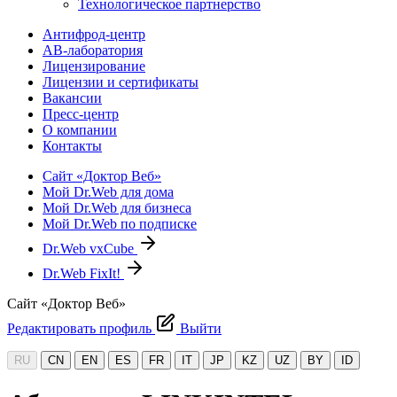
Технологическое партнерство
Антифрод-центр
АВ-лаборатория
Лицензирование
Лицензии и сертификаты
Вакансии
Пресс-центр
О компании
Контакты
Сайт «Доктор Веб»
Мой Dr.Web для дома
Мой Dr.Web для бизнеса
Мой Dr.Web по подписке
Dr.Web vxCube
Dr.Web FixIt!
Сайт «Доктор Веб»
Редактировать профиль
Выйти
RU
CN
EN
ES
FR
IT
JP
KZ
UZ
BY
ID