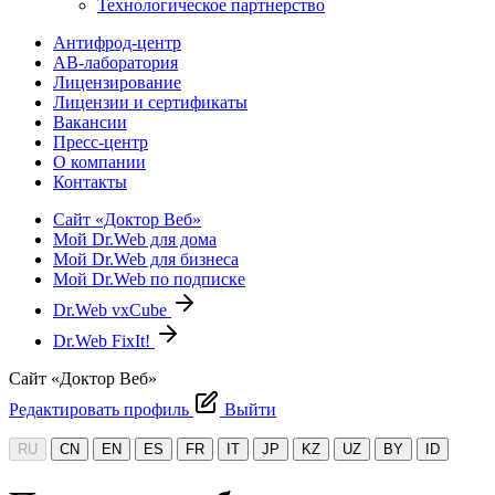
Технологическое партнерство
Антифрод-центр
АВ-лаборатория
Лицензирование
Лицензии и сертификаты
Вакансии
Пресс-центр
О компании
Контакты
Сайт «Доктор Веб»
Мой Dr.Web для дома
Мой Dr.Web для бизнеса
Мой Dr.Web по подписке
Dr.Web vxCube
Dr.Web FixIt!
Сайт «Доктор Веб»
Редактировать профиль
Выйти
RU
CN
EN
ES
FR
IT
JP
KZ
UZ
BY
ID