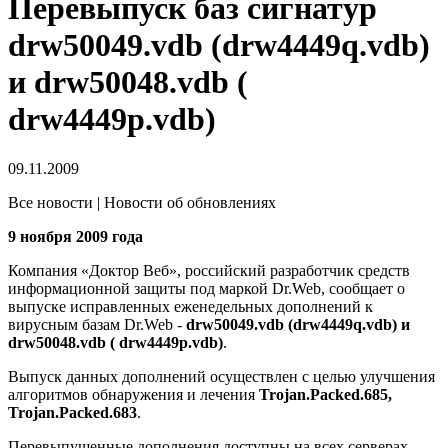
Перевыпуск баз сигнатур
drw50049.vdb (drw4449q.vdb)
и drw50048.vdb (
drw4449p.vdb)
09.11.2009
Все новости | Новости об обновлениях
9 ноября 2009 года
Компания «Доктор Веб», российский разработчик средств
информационной защиты под маркой Dr.Web, сообщает о
выпуске исправленных еженедельных дополнений к
вирусным базам Dr.Web -
drw50049.vdb (drw4449q.vdb) и
drw50048.vdb ( drw4449p.vdb)
.
Выпуск данных дополнений осуществлен с целью улучшения
алгоритмов обнаружения и лечения
Trojan.Packed.685,
Trojan.Packed.683
.
Перевыпущенные дополнения доступны на всех серверах