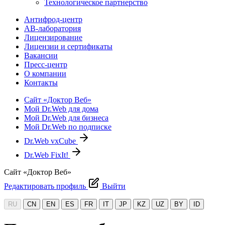
Технологическое партнерство
Антифрод-центр
АВ-лаборатория
Лицензирование
Лицензии и сертификаты
Вакансии
Пресс-центр
О компании
Контакты
Сайт «Доктор Веб»
Мой Dr.Web для дома
Мой Dr.Web для бизнеса
Мой Dr.Web по подписке
Dr.Web vxCube
Dr.Web FixIt!
Сайт «Доктор Веб»
Редактировать профиль
Выйти
RU
CN
EN
ES
FR
IT
JP
KZ
UZ
BY
ID