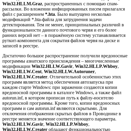
Win32.HLLM.Graz
, распространенных с помощью спам-
рассылки. Во вложении инфицированных писем прилагался
файл с расширением
*.hta
. Было выпущено несколько
модификаций *.hta-файла для затруднения задачи
детектирования. Тем не менее, принципиальных различий в
функциональности данного почтового червя и его более
ранних версий нет – в поражённую систему устанавливается
руткит-компонента для сокрытия файлов червя на диске и
записей в реестре.
Достаточно большое распространение получили вредоносные
программы азиатского происхождения – многочисленные
модификации
Win32.HLLW.Gavir
,
Win32.HLLP.Whboy
,
Win32.HLLW.Cent
,
Win32.HLLW.Autoruner
,
Win32.HLLW.Creater
. Отличительной особенностью этих
программ является метод обеспечения автозапуска при
каждом старте Windows: при заражении создаются копии
вредоносной программы в каталоге Windows, а также файл
autorun.inf, в котором прописан путь к файлу-носителю
вредоносной программы. Кроме того, копии вредоносных
программ и сам autorun.inf являются скрытыми. Для
отключения отображения скрытых файлов в Проводнике в
реестре меняется значение соответствующего параметра.
Win32.HLLW.Gavir
,
Win32.HLLP.Whboy
,
Win32.HLLW.Creater
обладают функциональностью