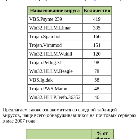
Наименование вируса
Количество
VBS.Psyme.239
419
Win32.HLLM.Limar
335
Trojan.Spambot
166
Trojan.Virtumod
151
Win32.HLLM.Wukill
120
Trojan.Peflog.31
98
Win32.HLLM.Beagle
78
VBS.Igidak
58
Trojan.PWS.Maran
48
Win32.HLLP.Jeefo.36352
46
Предлагаем также ознакомиться со сводной таблицей
вирусов, чаще всего обнаруживавшихся на почтовых серверах
в мае 2007 года:
% от
общего