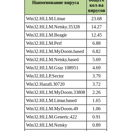
Наименование вируса
кол-ва
вирусов
Win32.HLLM.Limar
23.68
Win32.HLLM.Netsky.35328
14.27
Win32.HLLM.Beagle
12.45
Win32.HLLM.Perf
6.88
Win32.HLLM.MyDoom.based
6.82
Win32.HLLM.Netsky.based
5.69
Win32.HLLM.Graz 108951
4.69
Win32.HLLP.Sector
3.79
Win32.Hazafi.30720
3.72
Win32.HLLM.MyDoom.33808
2.26
Win32.HLLM.Limar.based
1.65
Win32.HLLM.MyDoom.49
1.06
Win32.HLLM.Generic.422
0.91
Win32.HLLM.Netsky
0.89