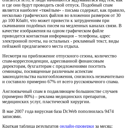
и где они будут проводить свой отпуск. Подобный спам
является наиболее «тяжёлым» - письма содержат, как правило,
несколько графических файлов во вложении размером от 30
до 100 Кбайт, что может привести к затруднениям при
скачивании подобных писем на медленных каналах связи. В
качестве изображения на одном графическом файле
приводится контактная информация – телефоны, адрес
электронной почты, на остальных - рекламный текст, виды
пейзажей предлагаемого места отдыха.
Несмотря на приближение отпускного сезона, количество
спам-корреспонденции, адресованной финансовым
директорам, бухгалтерам с предложениями посетить
семинары, посвященные различным аспектам
законодательства налогообложения, снизилось незначительно
и составило примерно 67% от всего русскоязычного спама.
Англоязычный спам в подавляющем большинстве случаев
(примерно 80%) – реклама медицинских препаратов,
медицинских услуг, пластической хирургии.
В мае 2007 года вирусная база Dr.Web пополнилась 9474
записями.
Краткая таблица результатов
онлайн-проверки
за месяц: