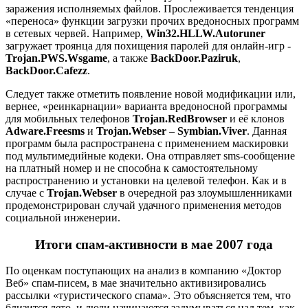
заражения исполняемых файлов. Прослеживается тенденция
«переноса» функции загрузки прочих вредоносных программ
в сетевых червей. Например,
Win32.HLLW.Autoruner
загружает троянца для похищения паролей для онлайн-игр -
Trojan.PWS.Wsgame
, а также
BackDoor.Paziruk
,
BackDoor.Cafezz
.
Следует также отметить появление новой модификации или,
вернее, «реинкарнации» варианта вредоносной программы
для мобильных телефонов
Trojan.RedBrowser
и её клонов
Adware.Freesms
и
Trojan.Webser
–
Symbian.Viver
. Данная
программ была распространена с применением маскировки
под мультимедийные кодеки. Она отправляет sms-сообщение
на платный номер и не способна к самостоятельному
распространению и установки на целевой телефон. Как и в
случае с
Trojan.Webser
в очередной раз злоумышленниками
продемонстрирован случай удачного применения методов
социальной инженерии.
Итоги спам-активности в мае 2007 года
По оценкам поступающих на анализ в компанию «Доктор
Веб» спам-писем, в мае значительно активизировались
рассылки «туристического спама». Это объясняется тем, что
близится лето, и люди начинаются задумываться над тем, как