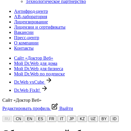
Технологическое партнерство
Антифрод-центр
АВ-лаборатория
Лицензирование
Лицензии и сертификаты
Вакансии
Пресс-центр
О компании
Контакты
Сайт «Доктор Веб»
Мой Dr.Web для дома
Мой Dr.Web для бизнеса
Мой Dr.Web по подписке
Dr.Web vxCube
Dr.Web FixIt!
Сайт «Доктор Веб»
Редактировать профиль
Выйти
RU
CN
EN
ES
FR
IT
JP
KZ
UZ
BY
ID