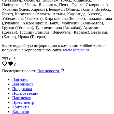
Сыктывкар, Оренбург, Воронеж, Томск, Ульяновск,
Набережные Челны, Ярославль, Пенза, Сургут, Ставрополь),
Украины (Киев, Харьков), Беларуси (Минск, Гомель, Витебск,
Брест), Казахстана (Алматы, Астана, Караганда, Актобе),
Узбекистана (Ташкент), Кыргызстана (Бишкек), Таджикистана
(Душанбе), Азербайджана (Баку), Монголии (Улан-Батор),
Грузии (Тбилиси), Туркменистана (Ашхабад), Армении
(Ереван), Турции (Стамбул), Венесуэлы (Каракас), Вьетнама
(Ханой), Ирана (Тегеран).
Более подробную информацию о компании Softline можно
получить на корпоративном сайте
www.softline.ru
753
ru
5
0
Последние новости
Все новости
Для дома
Для бизнеса
Поддержка
Пользователям
Партнерам
Пресс-центр
Контакты
Вакансии