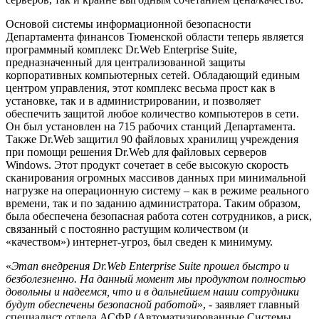
Основой системы информационной безопасности
Департамента финансов Тюменской области теперь является
программный комплекс Dr.Web Enterprise Suite,
предназначенный для централизованной защиты
корпоративных компьютерных сетей. Обладающий единым
центром управления, этот комплекс весьма прост как в
установке, так и в администрировании, и позволяет
обеспечить защитой любое количество компьютеров в сети.
Он был установлен на 715 рабочих станций Департамента.
Также Dr.Web защитил 90 файловых хранилищ учреждения
при помощи решения Dr.Web для файловых серверов
Windows. Этот продукт сочетает в себе высокую скорость
сканирования огромных массивов данных при минимальной
нагрузке на операционную систему – как в режиме реального
времени, так и по заданию администратора. Таким образом,
была обеспечена безопасная работа сотен сотрудников, а риск,
связанный с постоянно растущим количеством (и
«качеством») интернет-угроз, был сведен к минимуму.
«
Этап внедрения Dr.Web Enterprise Suite прошел быстро и
безболезненно. На данный момент мы продуктом полностью
довольны и надеемся, что и в дальнейшем наши сотрудники
будут обеспечены безопасной работой
», - заявляет главный
специалист отдела АСФР (Автоматизированные Системы