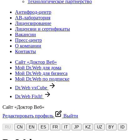
Технологическое партнерство
Антифрод-центр
АВ-лаборатория
Лицензирование
Лицензии и сертификаты
Вакансии
Пресс-центр
О компании
Контакты
Сайт «Доктор Веб»
Мой Dr.Web для дома
Мой Dr.Web для бизнеса
Мой Dr.Web по подписке
Dr.Web vxCube
Dr.Web FixIt!
Сайт «Доктор Веб»
Редактировать профиль
Выйти
RU
CN
EN
ES
FR
IT
JP
KZ
UZ
BY
ID