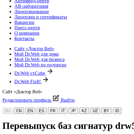
Антифрод-центр
АВ-лаборатория
Лицензирование
Лицензии и сертификаты
Вакансии
Пресс-центр
О компании
Контакты
Сайт «Доктор Веб»
Мой Dr.Web для дома
Мой Dr.Web для бизнеса
Мой Dr.Web по подписке
Dr.Web vxCube
Dr.Web FixIt!
Сайт «Доктор Веб»
Редактировать профиль
Выйти
RU
CN
EN
ES
FR
IT
JP
KZ
UZ
BY
ID
Перевыпуск баз сигнатур drw5