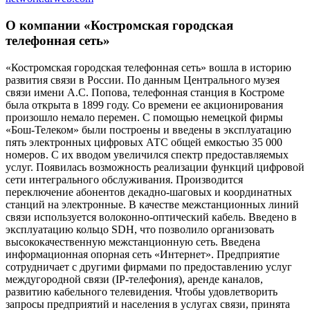
О компании «Костромская городская
телефонная сеть»
«Костромская городская телефонная сеть» вошла в историю
развития связи в России. По данным Центрального музея
связи имени А.С. Попова, телефонная станция в Костроме
была открыта в 1899 году. Со времени ее акционирования
произошло немало перемен. С помощью немецкой фирмы
«Бош-Телеком» были построены и введены в эксплуатацию
пять электронных цифровых АТС общей емкостью 35 000
номеров. С их вводом увеличился спектр предоставляемых
услуг. Появилась возможность реализации функций цифровой
сети интегрального обслуживания. Производится
переключение абонентов декадно-шаговых и координатных
станций на электронные. В качестве межстанционных линий
связи используется волоконно-оптический кабель. Введено в
эксплуатацию кольцо SDH, что позволило организовать
высококачественную межстанционную сеть. Введена
информационная опорная сеть «Интернет». Предприятие
сотрудничает с другими фирмами по предоставлению услуг
междугородной связи (IP-телефония), аренде каналов,
развитию кабельного телевидения. Чтобы удовлетворить
запросы предприятий и населения в услугах связи, принята