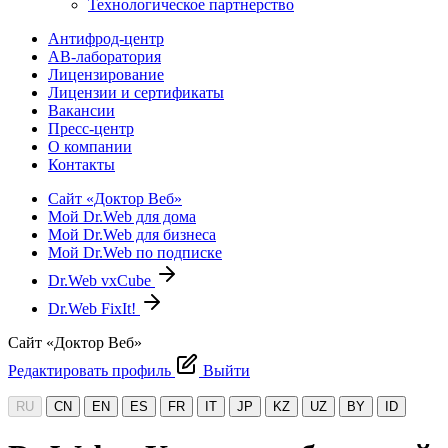
Технологическое партнерство
Антифрод-центр
АВ-лаборатория
Лицензирование
Лицензии и сертификаты
Вакансии
Пресс-центр
О компании
Контакты
Сайт «Доктор Веб»
Мой Dr.Web для дома
Мой Dr.Web для бизнеса
Мой Dr.Web по подписке
Dr.Web vxCube
Dr.Web FixIt!
Сайт «Доктор Веб»
Редактировать профиль
Выйти
RU
CN
EN
ES
FR
IT
JP
KZ
UZ
BY
ID