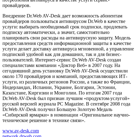
провайдеров.
Внедрение Dr.Web AV-Desk дает возможность абонентам
провайдеров пользоваться антивирусом Dr.Web в качестве
услуги: выбирать необходимый срок подписки, продлевать
подписку автоматически, а значит, самостоятельно
планировать свои расходы на антивирусную защиту. Модель
предоставления средств информационной защиты в качестве
услуги делает доставку антивируса мгновенной, а управление
подпиской удобной как для домашних, так и для бизнес-
пользователей. Интернет-сервис Dr.Web AV-Desk создан
специалистами компании «Доктор Веб» в 2007 году. На
сегодняшний день установку Dr.Web AV-Desk осуществили
около 170 провайдеров и компаний, предоставляющих ИТ-
услуги, из различных регионов России, а также во Франции,
Нидерландах, Испании, Украине, Болгарии, Эстонии,
Казахстане, Киргизии и Монголии. По итогам 2007 года
Dr.Web AV-Desk был признан лучшим «продуктом-услугой»
русской версией журнала PC Magazine. В сентябре 2008 года
Dr.Web AV-Desk получил Большую Золотую Медаль
«Сибирской ярмарки» в номинации «Оригинальное научно-
техническое решение в технике связи».
www.av-desk.com
network.drweb.com