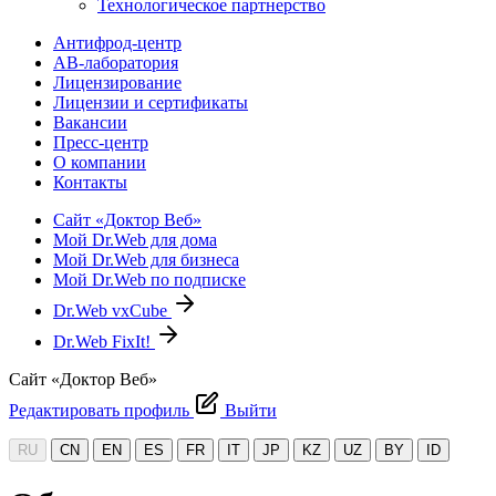
Технологическое партнерство
Антифрод-центр
АВ-лаборатория
Лицензирование
Лицензии и сертификаты
Вакансии
Пресс-центр
О компании
Контакты
Сайт «Доктор Веб»
Мой Dr.Web для дома
Мой Dr.Web для бизнеса
Мой Dr.Web по подписке
Dr.Web vxCube
Dr.Web FixIt!
Сайт «Доктор Веб»
Редактировать профиль
Выйти
RU
CN
EN
ES
FR
IT
JP
KZ
UZ
BY
ID