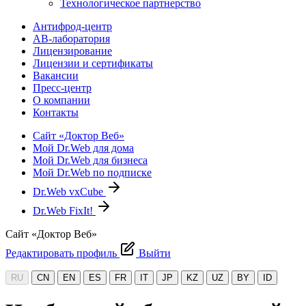
Технологическое партнерство
Антифрод-центр
АВ-лаборатория
Лицензирование
Лицензии и сертификаты
Вакансии
Пресс-центр
О компании
Контакты
Сайт «Доктор Веб»
Мой Dr.Web для дома
Мой Dr.Web для бизнеса
Мой Dr.Web по подписке
Dr.Web vxCube
Dr.Web FixIt!
Сайт «Доктор Веб»
Редактировать профиль
Выйти
RU
CN
EN
ES
FR
IT
JP
KZ
UZ
BY
ID