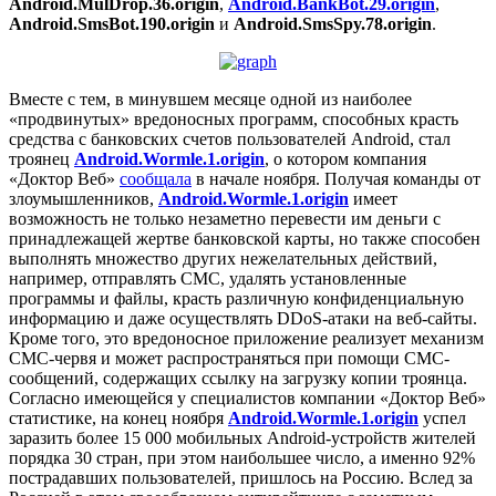
Android.MulDrop.36.origin
,
Android.BankBot.29.origin
,
Android.SmsBot.190.origin
и
Android.SmsSpy.78.origin
.
Вместе с тем, в минувшем месяце одной из наиболее
«продвинутых» вредоносных программ, способных красть
средства с банковских счетов пользователей Android, стал
троянец
Android.Wormle.1.origin
, о котором компания
«Доктор Веб»
сообщала
в начале ноября. Получая команды от
злоумышленников,
Android.Wormle.1.origin
имеет
возможность не только незаметно перевести им деньги с
принадлежащей жертве банковской карты, но также способен
выполнять множество других нежелательных действий,
например, отправлять СМС, удалять установленные
программы и файлы, красть различную конфиденциальную
информацию и даже осуществлять DDoS-атаки на веб-сайты.
Кроме того, это вредоносное приложение реализует механизм
СМС-червя и может распространяться при помощи СМС-
сообщений, содержащих ссылку на загрузку копии троянца.
Согласно имеющейся у специалистов компании «Доктор Веб»
статистике, на конец ноября
Android.Wormle.1.origin
успел
заразить более 15 000 мобильных Android-устройств жителей
порядка 30 стран, при этом наибольшее число, а именно 92%
пострадавших пользователей, пришлось на Россию. Вслед за