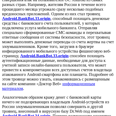
разных стран. Например, жителям России в течение всего
прошедшего месяца угрожало сразу несколько подобных
вредоносных приложений. Одним из них стал троянец
Android.BankBot.33.origin
, способный похищать денежные
средства с банковского счета пользователей, у которых
подключена услуга мобильного банкинга. Отправляя
специально сформированные СМС-команды и перехватывая
ответные сообщения от системы безопасности, этот троянец
может выполнять денежные переводы со счета жертвы на счет
злоумышленников. Кроме того, загрузив в браузере
инфицированного мобильного устройства фишинговую веб-
страницу,
Android.BankBot.33.origin
способен похищать
аутентификационные данные, необходимые для доступа к
учетной записи онлайн-банкинга пользователя, что может
привести к компрометации всех доступных счетов владельца
атакованного Android-смартфона или планшета. Подробнее об
этом троянце можно узнать, ознакомившись с размещенным
на сайте компании «Доктор Веб»
информационным
материалом
.
Аналогичным образом кражу денег с банковской карты
ничего не подозревающих владельцев Android-устройств из
России злоумышленникам позволял совершить и другой
троянец, внесенный в вирусную базу Dr.Web под именем
Android.BankBot.34.origin
. Помимо возможности незаметно