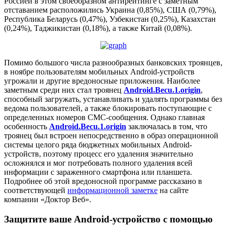
Россией в этом своеобразном антирейтинге с заметным
отставанием расположились Украина (0,85%), США (0,79%),
Республика Беларусь (0,47%), Узбекистан (0,25%), Казахстан
(0,24%), Таджикистан (0,18%), а также Китай (0,08%).
Помимо большого числа разнообразных банковских троянцев,
в ноябре пользователям мобильных Android-устройств
угрожали и другие вредоносные приложения. Наиболее
заметным среди них стал троянец
Android.Becu.1.origin
,
способный загружать, устанавливать и удалять программы без
ведома пользователей, а также блокировать поступающие с
определенных номеров СМС-сообщения. Однако главная
особенность
Android.Becu.1.origin
заключалась в том, что
троянец был встроен непосредственно в образ операционной
системы целого ряда бюджетных мобильных Android-
устройств, поэтому процесс его удаления значительно
осложнялся и мог потребовать полного удаления всей
информации с зараженного смартфона или планшета.
Подробнее об этой вредоносной программе рассказано в
соответствующей
информационной заметке
на сайте
компании «Доктор Веб».
Защитите ваше Android-устройство с помощью