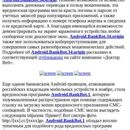
выполнять денежные переводы в пользу мошенников, эта
вредоносная программа могла красть логины и пароли от
учетных записей ряда популярных приложений, а также
получать информацию о номере телефона жертвы и сведения
о ее кредитной карте. А благодаря имеющейся возможности
демонстрировать на экране зараженного устройства любое
сообщение или диалоговое окно,
Android.BankBot.34.origin
также мог использоваться киберпреступниками для
совершения самых разнообразных мошеннических действий.
Подробнее об
Android.BankBot.34.origin
рассказано в
соответствующей
публикации
на сайте компании «Доктор
Веб».
Еще одним банковским Android-троянцем, атаковавшим
российских владельцев мобильных устройств в ноябре, стала
вредоносная программа
Android.BankBot.1
, которую
злоумышленники распространяли при помощи содержащих
ссылку на загрузку копии вредоносного приложения СМС-
сообщений. В частности, подобные СМС могли выглядеть
следующим образом:
Привет! Вот смотри фото
http://[xx].
cc/
[xxxx]
ge
.
Android.BankBot.1
обладал вполне
типичным для подобного рода вредоносных программ