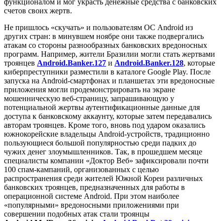
функционалом и мог украсть денежные средства с банковских
счетов своих жертв.
Не пришлось «скучать» и пользователям ОС Android из
других стран: в минувшем ноябре они также подвергались
атакам со стороны разнообразных банковских вредоносных
программ. Например, жители Бразилии могли стать жертвами
троянцев
Android.Banker.127
и
Android.Banker.128
, которые
киберпреступники разместили в каталоге Google Play. После
запуска на Android-смартфонах и планшетах эти вредоносные
приложения могли продемонстрировать на экране
мошенническую веб-страницу, запрашивающую у
потенциальной жертвы аутентификационные данные для
доступа к банковскому аккаунту, которые затем передавались
авторам троянцев. Кроме того, вновь под ударом оказались
южнокорейские владельцы Android-устройств, традиционно
пользующиеся большой популярностью среди падких до
чужих денег злоумышленников. Так, в прошедшем месяце
специалисты компании «Доктор Веб» зафиксировали почти
100 спам-кампаний, организованных с целью
распространения среди жителей Южной Кореи различных
банковских троянцев, предназначенных для работы в
операционной системе Android. При этом наиболее
«популярными» вредоносными приложениями при
совершении подобных атак стали троянцы