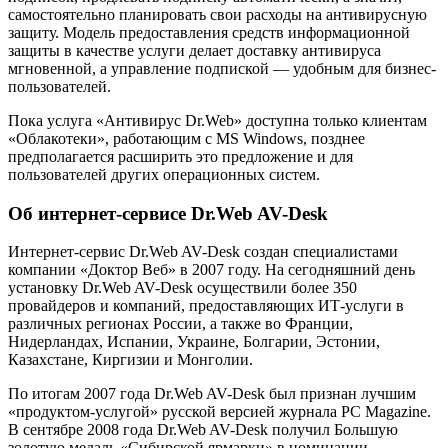
самостоятельно планировать свои расходы на антивирусную
защиту. Модель предоставления средств информационной
защиты в качестве услуги делает доставку антивируса
мгновенной, а управление подпиской — удобным для бизнес-
пользователей.
Пока услуга «Антивирус Dr.Web» доступна только клиентам
«Облакотеки», работающим с MS Windows, позднее
предполагается расширить это предложение и для
пользователей других операционных систем.
Об интернет-сервисе Dr.Web AV-Desk
Интернет-сервис Dr.Web AV-Desk создан специалистами
компании «Доктор Веб» в 2007 году. На сегодняшний день
установку Dr.Web AV-Desk осуществили более 350
провайдеров и компаний, предоставляющих ИТ-услуги в
различных регионах России, а также во Франции,
Нидерландах, Испании, Украине, Болгарии, Эстонии,
Казахстане, Киргизии и Монголии.
По итогам 2007 года Dr.Web AV-Desk был признан лучшим
«продуктом-услугой» русской версией журнала PC Magazine.
В сентябре 2008 года Dr.Web AV-Desk получил Большую
золотую медаль «Сибирской ярмарки» в номинации