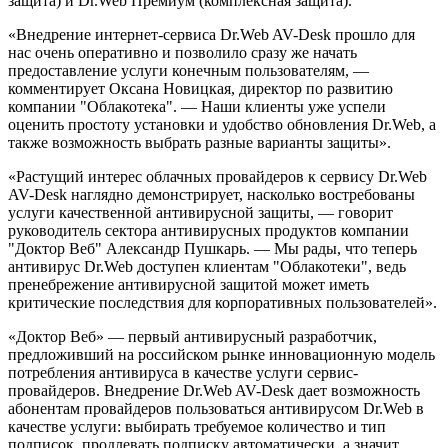
защита) и Dr.Web Премиум (комплексная защита).
«Внедрение интернет-сервиса Dr.Web AV-Desk прошло для
нас очень оперативно и позволило сразу же начать
предоставление услуги конечным пользователям, —
комментирует Оксана Новицкая, директор по развитию
компании "Облакотека". — Наши клиенты уже успели
оценить простоту установки и удобство обновления Dr.Web, а
также возможность выбрать разные варианты защиты».
«Растущий интерес облачных провайдеров к сервису Dr.Web
AV-Desk наглядно демонстрирует, насколько востребованы
услуги качественной антивирусной защиты, — говорит
руководитель сектора антивирусных продуктов компании
"Доктор Веб" Александр Пушкарь. — Мы рады, что теперь
антивирус Dr.Web доступен клиентам "Облакотеки", ведь
пренебрежение антивирусной защитой может иметь
критические последствия для корпоративных пользователей».
«Доктор Веб» — первый антивирусный разработчик,
предложивший на российском рынке инновационную модель
потребления антивируса в качестве услуги сервис-
провайдеров. Внедрение Dr.Web AV-Desk дает возможность
абонентам провайдеров пользоваться антивирусом Dr.Web в
качестве услуги: выбирать требуемое количество и тип
подписок, продлевать подписку автоматически, а значит,