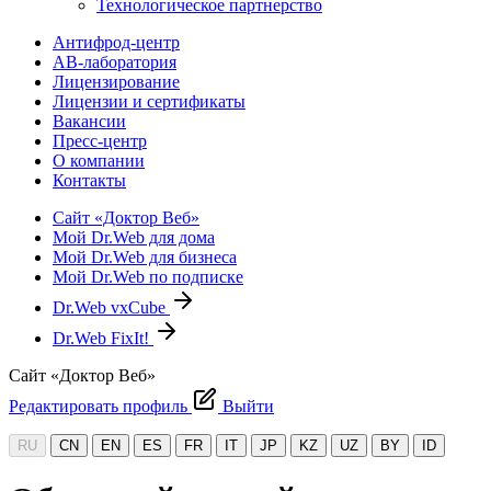
Технологическое партнерство
Антифрод-центр
АВ-лаборатория
Лицензирование
Лицензии и сертификаты
Вакансии
Пресс-центр
О компании
Контакты
Сайт «Доктор Веб»
Мой Dr.Web для дома
Мой Dr.Web для бизнеса
Мой Dr.Web по подписке
Dr.Web vxCube
Dr.Web FixIt!
Сайт «Доктор Веб»
Редактировать профиль
Выйти
RU
CN
EN
ES
FR
IT
JP
KZ
UZ
BY
ID