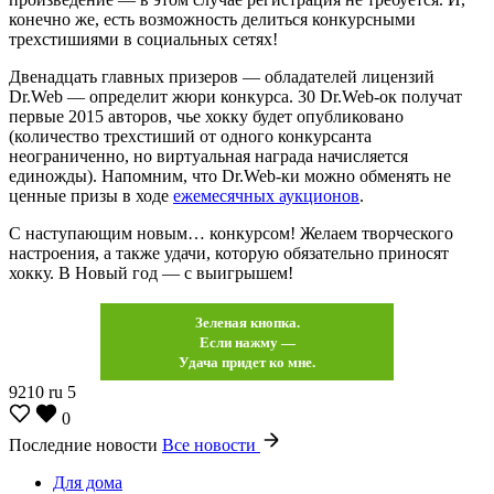
конечно же, есть возможность делиться конкурсными
трехстишиями в социальных сетях!
Двенадцать главных призеров — обладателей лицензий
Dr.Web — определит жюри конкурса. 30 Dr.Web-ок получат
первые 2015 авторов, чье хокку будет опубликовано
(количество трехстиший от одного конкурсанта
неограниченно, но виртуальная награда начисляется
единожды). Напомним, что Dr.Web-ки можно обменять не
ценные призы в ходе
ежемесячных аукционов
.
С наступающим новым… конкурсом! Желаем творческого
настроения, а также удачи, которую обязательно приносят
хокку. В Новый год — с выигрышем!
Зеленая кнопка.
Если нажму —
Удача придет ко мне.
9210
ru
5
0
Последние новости
Все новости
Для дома