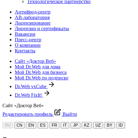
Технологическое партнерство
Антифрод-центр
АВ-лаборатория
Лицензирование
Лицензии и сертификаты
Вакансии
Пресс-центр
О компании
Контакты
Сайт «Доктор Веб»
Мой Dr.Web для дома
Мой Dr.Web для бизнеса
Мой Dr.Web по подписке
Dr.Web vxCube
Dr.Web FixIt!
Сайт «Доктор Веб»
Редактировать профиль
Выйти
RU
CN
EN
ES
FR
IT
JP
KZ
UZ
BY
ID