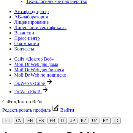
Технологическое партнерство
Антифрод-центр
АВ-лаборатория
Лицензирование
Лицензии и сертификаты
Вакансии
Пресс-центр
О компании
Контакты
Сайт «Доктор Веб»
Мой Dr.Web для дома
Мой Dr.Web для бизнеса
Мой Dr.Web по подписке
Dr.Web vxCube
Dr.Web FixIt!
Сайт «Доктор Веб»
Редактировать профиль
Выйти
RU
CN
EN
ES
FR
IT
JP
KZ
UZ
BY
ID