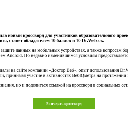
ила новый кроссворд для участников образовательного проек
сы, станет обладателем 10 баллов и 10 Dr.Web-ок.
ащите данных на мобильных устройствах, а также вопросам бор
м Android. По недавно изменившимся условиям предоставляется 
алы на сайте компании «Доктор Веб», опыт использования Dr.Web
, принимая участие в активностях ВебIQметра на протяжении в
 знания, но и поделиться ссылкой на кроссворд в социальных се
Разгадать кроссворд