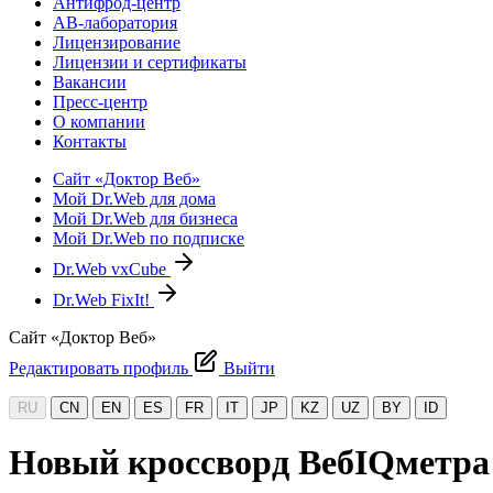
Антифрод-центр
АВ-лаборатория
Лицензирование
Лицензии и сертификаты
Вакансии
Пресс-центр
О компании
Контакты
Сайт «Доктор Веб»
Мой Dr.Web для дома
Мой Dr.Web для бизнеса
Мой Dr.Web по подписке
Dr.Web vxCube
Dr.Web FixIt!
Сайт «Доктор Веб»
Редактировать профиль
Выйти
RU
CN
EN
ES
FR
IT
JP
KZ
UZ
BY
ID
Новый кроссворд ВебIQметра