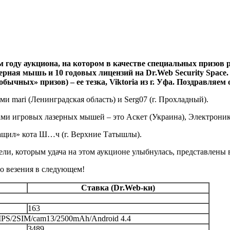
ом году аукциона, на котором в качестве специальных призо
ерная мышь и 10 годовых лицензий на Dr.Web Security Space. 
бычных» призов) – ее тезка, Viktoria из г. Уфа. Поздравляем
и mari (Ленинградская область) и Serg07 (г. Прохладный).
ми игровых лазерных мышей – это Аскет (Украина), Электроник (
ытащил» кота Ш…ч (г. Верхние Татышлы).
ели, которым удача на этом аукционе улыбнулась, представлены 
го везения в следующем!
Ставка (Dr.Web-ки)
163
IPS/2SIM/cam13/2500mAh/Android 4.4
3489