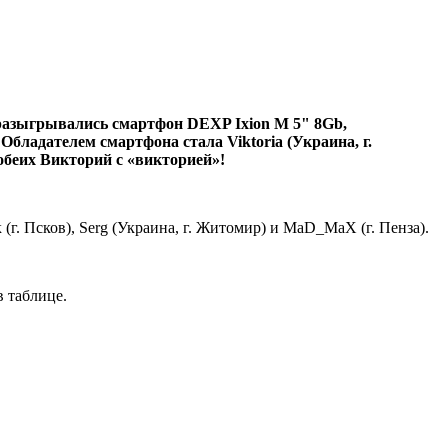
в разыгрывались смартфон DEXP Ixion M 5" 8Gb,
Обладателем смартфона стала Viktoria (Украина, г.
 обеих Викторий с «викторией»!
г. Псков), Serg (Украина, г. Житомир) и MaD_MaX (г. Пенза).
в таблице.