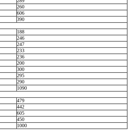
289
260
606
390
188
246
247
233
236
200
300
295
290
1090
479
442
605
450
1000