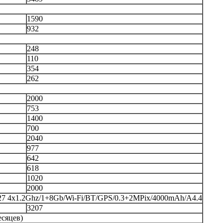
1590
932
248
110
354
262
2000
753
1400
700
2040
977
642
618
1020
2000
27 4x1.2Ghz/1+8Gb/Wi-Fi/BT/GPS/0.3+2MPix/4000mAh/A4.4
3207
есяцев)