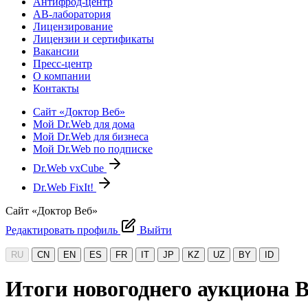
Антифрод-центр
АВ-лаборатория
Лицензирование
Лицензии и сертификаты
Вакансии
Пресс-центр
О компании
Контакты
Сайт «Доктор Веб»
Мой Dr.Web для дома
Мой Dr.Web для бизнеса
Мой Dr.Web по подписке
Dr.Web vxCube
Dr.Web FixIt!
Сайт «Доктор Веб»
Редактировать профиль
Выйти
RU
CN
EN
ES
FR
IT
JP
KZ
UZ
BY
ID
Итоги новогоднего аукциона 