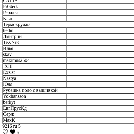
САША
Pr04erk
Геральт
К...д
Термокружка
hedin
Дмитрий
TeXNiK
Илья
skav
maximus2504
-XIII-
Exzist
Nastya
Юля
Рубашка поло с вышивкой
Yokhansson
berkyt
ЕвгПрусКд
Серж
MaxK
9216
ru
5
0