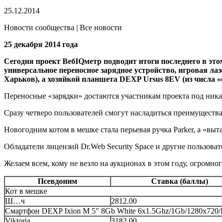
25.12.2014
Новости сообщества | Все новости
25 декабря 2014 года
Сегодня проект ВебIQметр подводит итоги последнего в эт
универсальное переносное зарядное устройство, игровая лаз
Харьков), а хозяйкой планшета DEXP Ursus 8EV (из числа «о
Переносные «зарядки» достаются участникам проекта под никам
Сразу четверо пользователей смогут насладиться преимущества
Новогодним котом в мешке стала перьевая ручка Parker, а «в
Обладатели лицензий Dr.Web Security Space и другие пользоват
Желаем всем, кому не везло на аукционах в этом году, огромно
Псевдоним
Ставка (баллы)
Кот в мешке
Ш…ч
2812.00
Смартфон DEXP Ixion M 5" 8Gb White 6x1.5Ghz/1Gb/1280x720/
Viktoria
3182.00