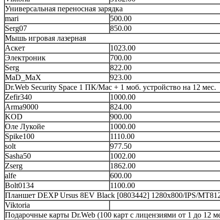
Универсальная переносная зарядка
mari
500.00
Serg07
850.00
Мышь игровая лазерная
Аскет
1023.00
Электроник
700.00
Serg
822.00
MaD_MaX
923.00
Dr.Web Security Space 1 ПК/Mac + 1 моб. устройство на 12 мес.
Zefir340
1000.00
Arma9000
824.00
KOD
900.00
Оле Лукойе
1000.00
Spike100
1110.00
solt
977.50
Sasha50
1002.00
Zserg
1862.00
alfe
600.00
Bolt0134
1100.00
Планшет DEXP Ursus 8EV Black [0803442] 1280x800/IPS/MT81
Viktoria
Подарочные карты Dr.Web (100 карт с лицензиями от 1 до 12 м