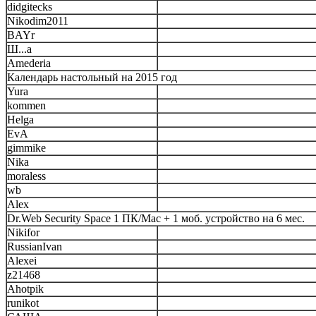
didgitecks
Nikodim2011
BAYr
Ш...а
Amederia
Календарь настольный на 2015 год
Yura
kommen
Helga
EvA
gimmike
Nika
moraless
wb
Alex
Dr.Web Security Space 1 ПК/Mac + 1 моб. устройство на 6 мес.
Nikifor
RussianIvan
Alexei
z21468
Ahotpik
runikot