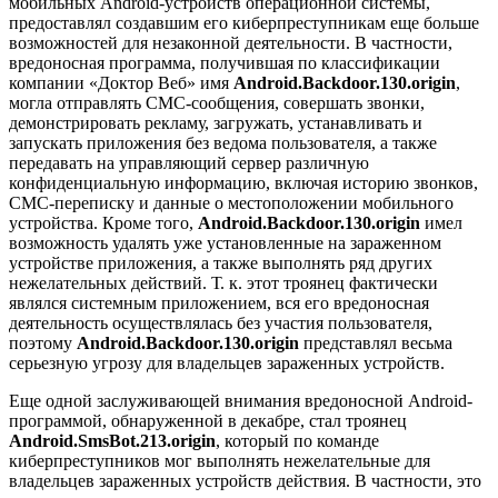
мобильных Android-устройств операционной системы,
предоставлял создавшим его киберпреступникам еще больше
возможностей для незаконной деятельности. В частности,
вредоносная программа, получившая по классификации
компании «Доктор Веб» имя
Android.Backdoor.130.origin
,
могла отправлять СМС-сообщения, совершать звонки,
демонстрировать рекламу, загружать, устанавливать и
запускать приложения без ведома пользователя, а также
передавать на управляющий сервер различную
конфиденциальную информацию, включая историю звонков,
СМС-переписку и данные о местоположении мобильного
устройства. Кроме того,
Android.Backdoor.130.origin
имел
возможность удалять уже установленные на зараженном
устройстве приложения, а также выполнять ряд других
нежелательных действий. Т. к. этот троянец фактически
являлся системным приложением, вся его вредоносная
деятельность осуществлялась без участия пользователя,
поэтому
Android.Backdoor.130.origin
представлял весьма
серьезную угрозу для владельцев зараженных устройств.
Еще одной заслуживающей внимания вредоносной Android-
программой, обнаруженной в декабре, стал троянец
Android.SmsBot.213.origin
, который по команде
киберпреступников мог выполнять нежелательные для
владельцев зараженных устройств действия. В частности, это