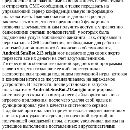
вредоносное приложение имело возможность перехватывать
и отправлять СМС-сообщения, а также передавать на
управляющий сервер конфиденциальную информацию
пользователей. Главная опасность данного троянца
заключалась в том, что его вредоносный функционал
позволял злоумышленникам получить доступ к управлению
банковскими счетами пользователей, у которых была
подключена услуга мобильного банкинга. Так, отправляя и
перехватывая СМС-сообщения, необходимые для работы с
системой дистанционного банковского обслуживания,
Android.SmsBot.213.origin
мог незаметно для своих жертв
перевести все их деньги на счет злоумышленников.
Интересной особенностью данной вредоносной программы
является то, что создавшие ее киберпреступники
распространяли троянца под видом популярной игры, которая
в конечном итоге все же устанавливалась на заражаемое
устройство. В частности, после установки и запуска
пользователем
Android.SmsBot.213.origin
инициировал
инсталляцию скрытого внутри него файла оригинального
игрового приложения, после чего удалял свой ярлык и
функционировал уже в качестве системного сервиса.
Подобный оригинальный прием позволял злоумышленникам
снизить риск удаления троянца огорченной жертвой, не
получившей ожидаемой игры, а также увеличивал шансы на
успешное выполнение поставленных вирусописателями