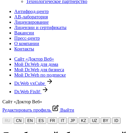
Технологическое партнерство
Антифрод-центр
АВ-лаборатория
Лицензирование
Лицензии и сертификаты
Вакансии
Пресс-центр
О компании
Контакты
Сайт «Доктор Веб»
Мой Dr.Web для дома
Мой Dr.Web для бизнеса
Мой Dr.Web по подписке
Dr.Web vxCube
Dr.Web FixIt!
Сайт «Доктор Веб»
Редактировать профиль
Выйти
RU
CN
EN
ES
FR
IT
JP
KZ
UZ
BY
ID