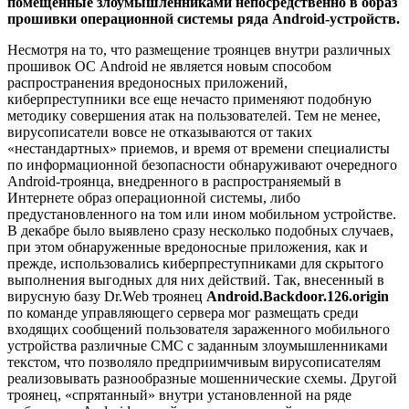
помещенные злоумышленниками непосредственно в образ
прошивки операционной системы ряда Android-устройств.
Несмотря на то, что размещение троянцев внутри различных
прошивок ОС Android не является новым способом
распространения вредоносных приложений,
киберпреступники все еще нечасто применяют подобную
методику совершения атак на пользователей. Тем не менее,
вирусописатели вовсе не отказываются от таких
«нестандартных» приемов, и время от времени специалисты
по информационной безопасности обнаруживают очередного
Android-троянца, внедренного в распространяемый в
Интернете образ операционной системы, либо
предустановленного на том или ином мобильном устройстве.
В декабре было выявлено сразу несколько подобных случаев,
при этом обнаруженные вредоносные приложения, как и
прежде, использовались киберпреступниками для скрытого
выполнения выгодных для них действий. Так, внесенный в
вирусную базу Dr.Web троянец
Android.Backdoor.126.origin
по команде управляющего сервера мог размещать среди
входящих сообщений пользователя зараженного мобильного
устройства различные СМС с заданным злоумышленниками
текстом, что позволяло предприимчивым вирусописателям
реализовывать разнообразные мошеннические схемы. Другой
троянец, «спрятанный» внутри установленной на ряде