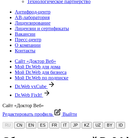
Технологическое партнерство
Антифрод-центр
АВ-лаборатория
Лицензирование
Лицензии и сертификаты
Вакансии
Пресс-центр
О компании
Контакты
Сайт «Доктор Веб»
Мой Dr.Web для дома
Мой Dr.Web для бизнеса
Мой Dr.Web по подписке
Dr.Web vxCube
Dr.Web FixIt!
Сайт «Доктор Веб»
Редактировать профиль
Выйти
RU
CN
EN
ES
FR
IT
JP
KZ
UZ
BY
ID