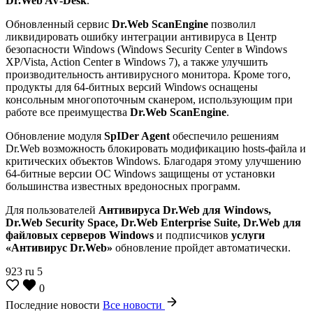
Dr.Web AV-Desk
.
Обновленный сервис
Dr.Web ScanEngine
позволил
ликвидировать ошибку интеграции антивируса в Центр
безопасности Windows (Windows Security Center в Windows
XP/Vista, Action Center в Windows 7), а также улучшить
производительность антивирусного монитора. Кроме того,
продукты для 64-битных версий Windows оснащены
консольным многопоточным сканером, использующим при
работе все преимущества
Dr.Web ScanEngine
.
Обновление модуля
SpIDer Agent
обеспечило решениям
Dr.Web возможность блокировать модификацию hosts-файла и
критических объектов Windows. Благодаря этому улучшению
64-битные версии ОС Windows защищены от установки
большинства известных вредоносных программ.
Для пользователей
Антивируса Dr.Web для Windows,
Dr.Web Security Space, Dr.Web Enterprise Suite, Dr.Web для
файловых серверов Windows
и подписчиков
услуги
«Антивирус Dr.Web»
обновление пройдет автоматически.
923
ru
5
0
Последние новости
Все новости