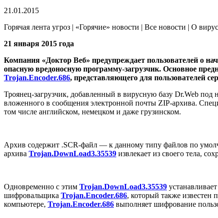
21.01.2015
Горячая лента угроз | «Горячие» новости | Все новости | О виру
21 января 2015 года
Компания «Доктор Веб» предупреждает пользователей о на
опасную вредоносную программу-загрузчик. Основное пре
Trojan.Encoder.686
, представляющего для пользователей се
Троянец-загрузчик, добавленный в вирусную базу Dr.Web под
вложенного в сообщения электронной почты ZIP-архива. Спец
том числе английском, немецком и даже грузинском.
Архив содержит .SCR-файл — к данному типу файлов по умолч
архива
Trojan.DownLoad3.35539
извлекает из своего тела, со
Одновременно с этим
Trojan.DownLoad3.35539
устанавливает
шифровальщика
Trojan.Encoder.686
, который также известен 
компьютере,
Trojan.Encoder.686
выполняет шифрование пользо