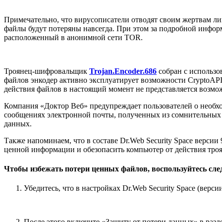
Примечательно, что вирусописатели отводят своим жертвам лиш
файлы будут потеряны навсегда. При этом за подробной инфор
расположенный в анонимной сети TOR.
Троянец-шифровальщик
Trojan.Encoder.686
собран с использо
файлов энкодер активно эксплуатирует возможности CryptoAPI
действия файлов в настоящий момент не представляется возмо
Компания «Доктор Веб» предупреждает пользователей о необхо
сообщениях электронной почты, полученных из сомнительных 
данных.
Также напоминаем, что в составе Dr.Web Security Space верси
ценной информации и обезопасить компьютер от действия троя
Чтобы избежать потери ценных файлов, воспользуйтесь сл
Убедитесь, что в настройках Dr.Web Security Space (верс
После этого включите «Защиту от потери данных» в раз