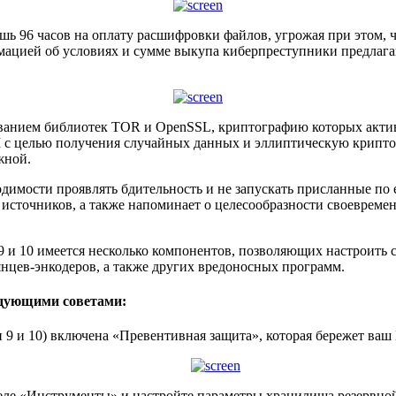
ь 96 часов на оплату расшифровки файлов, угрожая при этом, ч
мацией об условиях и сумме выкупа киберпреступники предлага
ванием библиотек TOR и OpenSSL, криптографию которых актив
 с целью получения случайных данных и эллиптическую криптог
жной.
димости проявлять бдительность и не запускать присланные по 
источников, а также напоминает о целесообразности своевреме
и 9 и 10 имеется несколько компонентов, позволяющих настроить
нцев-энкодеров, а также других вредоносных программ.
едующими советами:
ии 9 и 10) включена «Превентивная защита», которая бережет ваш
деле «Инструменты» и настройте параметры хранилища резервной