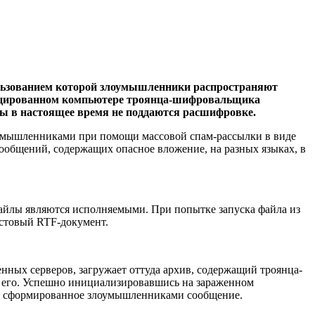
пользованием которой злоумышленники распространяют
нфицированном компьютере троянца-шифровальщика
йлы в настоящее время не поддаются расшифровке.
оумышленниками при помощи массовой спам-рассылки в виде
ообщений, содержащих опасное вложение, на разных языках, в
айлы являются исполняемыми. При попытке запуска файла из
екстовый RTF-документ.
ных серверов, загружает оттуда архив, содержащий троянца-
ет его. Успешно инициализировавшись на зараженном
ее сформированное злоумышленниками сообщение.