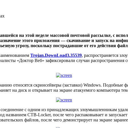
сах
чавшейся на этой неделе массовой почтовой рассылке, с ис
дназначение этого приложения — скачивание и запуск на и
рьезную угрозу, поскольку пострадавшие от его действия фа
 наименованием
Trojan.DownLoad3.35539
, распространяется зл
иалисты «Доктор Веб» зафиксировали случаи распространения с
анию относятся скринсейверы (заставки) Windows. Подобные ф
храняет на диск и открывает на экране атакуемого компьютера т
 соединение с одним из принадлежащих злоумышленникам удален
под названием CTB-Locker, после чего распаковывает и запуска
вательских файлов, после чего демонстрирует на экране заран