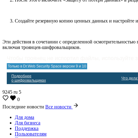
Создайте резервную копию ценных данных и настройте и
Эти действия в сочетании с определенной осмотрительностью 
включая троянцев-шифровальщиков.
Чтобы троянец не испортил файлы, используйте 
Только в Dr.Web Security Space версии 9 и 10
Подробнее
Что делат
о шифровальщиках
9245
ru
5
0
Последние новости
Все новости
Для дома
Для бизнеса
Поддержка
Пользователям