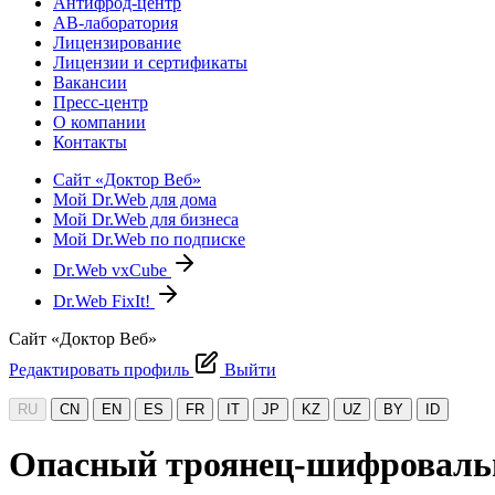
Антифрод-центр
АВ-лаборатория
Лицензирование
Лицензии и сертификаты
Вакансии
Пресс-центр
О компании
Контакты
Сайт «Доктор Веб»
Мой Dr.Web для дома
Мой Dr.Web для бизнеса
Мой Dr.Web по подписке
Dr.Web vxCube
Dr.Web FixIt!
Сайт «Доктор Веб»
Редактировать профиль
Выйти
RU
CN
EN
ES
FR
IT
JP
KZ
UZ
BY
ID
Опасный троянец-шифровальщ