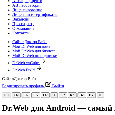
Антифрод-центр
АВ-лаборатория
Лицензирование
Лицензии и сертификаты
Вакансии
Пресс-центр
О компании
Контакты
Сайт «Доктор Веб»
Мой Dr.Web для дома
Мой Dr.Web для бизнеса
Мой Dr.Web по подписке
Dr.Web vxCube
Dr.Web FixIt!
Сайт «Доктор Веб»
Редактировать профиль
Выйти
RU
CN
EN
ES
FR
IT
JP
KZ
UZ
BY
ID
Dr.Web для Android — самый 