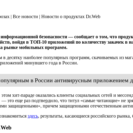
озах | Все новости | Новости о продуктах Dr.Web
информационной безопасности — сообщает о том, что продук
ств, войдя в ТОП-10 приложений по количеству закачек в н
на рынке мобильных программ.
в десятку наиболее популярных программ, скачиваемых из магаз
риложений минувшего года в России.
м популярным в России антивирусным приложением 
 этом хит-параде оказались клиенты социальных сетей и месс
 — это еще раз подтвердило, что титул «самые читающие» не зр
самыми защищенными», причем защищенными отечественным анти
 ознакомиться
здесь
, результаты, касающиеся российского рынка
.Web