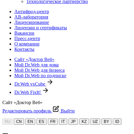
Технологическое партнерство
Антифрод-центр
АВ-лаборатория
Лицензирование
Лицензии и сертификаты
Вакансии
Пресс-центр
О компании
Контакты
Сайт «Доктор Веб»
Мой Dr.Web для дома
Мой Dr.Web для бизнеса
Мой Dr.Web по подписке
Dr.Web vxCube
Dr.Web FixIt!
Сайт «Доктор Веб»
Редактировать профиль
Выйти
RU
CN
EN
ES
FR
IT
JP
KZ
UZ
BY
ID