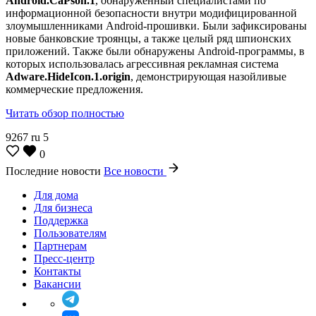
Android.CaPson.1
, обнаруженный специалистами по
информационной безопасности внутри модифицированной
злоумышленниками Android-прошивки. Были зафиксированы
новые банковские троянцы, а также целый ряд шпионских
приложений. Также были обнаружены Android-программы, в
которых использовалась агрессивная рекламная система
Adware.HideIcon.1.origin
, демонстрирующая назойливые
коммерческие предложения.
Читать обзор полностью
9267
ru
5
0
Последние новости
Все новости
Для дома
Для бизнеса
Поддержка
Пользователям
Партнерам
Пресс-центр
Контакты
Вакансии