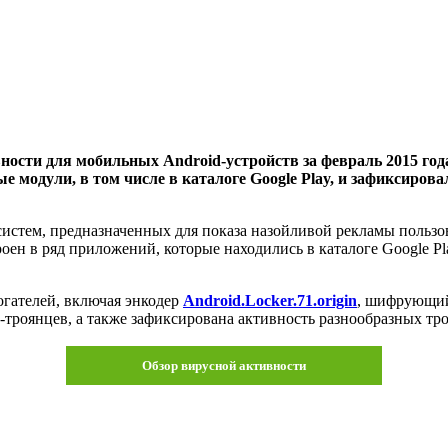
ости для мобильных Android-устройств за февраль 2015 года
 модули, в том числе в каталоге Google Play, и зафиксиров
систем, предназначенных для показа назойливой рекламы пользо
роен в ряд приложений, которые находились в каталоге Google P
гателей, включая энкодер
Android.Locker.71.origin
, шифрующий 
троянцев, а также зафиксирована активность разнообразных тр
Обзор вирусной активности