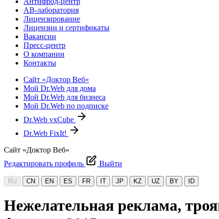
Антифрод-центр
АВ-лаборатория
Лицензирование
Лицензии и сертификаты
Вакансии
Пресс-центр
О компании
Контакты
Сайт «Доктор Веб»
Мой Dr.Web для дома
Мой Dr.Web для бизнеса
Мой Dr.Web по подписке
Dr.Web vxCube
Dr.Web FixIt!
Сайт «Доктор Веб»
Редактировать профиль
Выйти
RU
CN
EN
ES
FR
IT
JP
KZ
UZ
BY
ID
Нежелательная реклама, троя