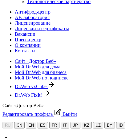
Технологическое партнерство
Антифрод-центр
АВ-лаборатория
Лицензирование
Лицензии и сертификаты
Вакансии
Пресс-центр
О компании
Контакты
Сайт «Доктор Веб»
Мой Dr.Web для дома
Мой Dr.Web для бизнеса
Мой Dr.Web по подписке
Dr.Web vxCube
Dr.Web FixIt!
Сайт «Доктор Веб»
Редактировать профиль
Выйти
RU
CN
EN
ES
FR
IT
JP
KZ
UZ
BY
ID