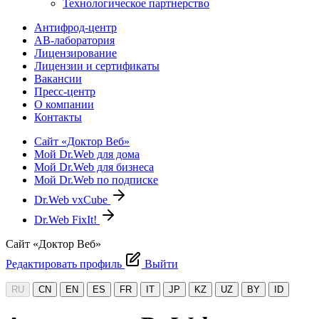
Технологическое партнерство
Антифрод-центр
АВ-лаборатория
Лицензирование
Лицензии и сертификаты
Вакансии
Пресс-центр
О компании
Контакты
Сайт «Доктор Веб»
Мой Dr.Web для дома
Мой Dr.Web для бизнеса
Мой Dr.Web по подписке
Dr.Web vxCube
Dr.Web FixIt!
Сайт «Доктор Веб»
Редактировать профиль
Выйти
RU
CN
EN
ES
FR
IT
JP
KZ
UZ
BY
ID