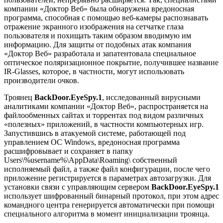
компании «Доктор Веб» была обнаружена вредоносная
программа, способная с помощью веб-камеры распознавать
отражение экранного изображения на сетчатке глаза
пользователя и похищать таким образом вводимую им
информацию. Для защиты от подобных атак компания
«Доктор Веб» разработала и запатентовала специальное
оптическое поляризационное покрытие, получившее название
IR-Glasses, которое, в частности, могут использовать
производители очков.
Троянец
BackDoor.EyeSpy.1
, исследованный вирусными
аналитиками компании «Доктор Веб», распространяется на
файлообменных сайтах и торрентах под видом различных
«полезных» приложений, в частности компьютерных игр.
Запустившись в атакуемой системе, работающей под
управлением ОС Windows, вредоносная программа
расшифровывает и сохраняет в папку
Users\%username%\AppData\Roaming\ собственный
исполняемый файл, а также файл конфигурации, после чего
приложение регистрируется в параметрах автозагрузки. Для
установки связи с управляющим сервером
BackDoor.EyeSpy.1
использует шифрованный бинарный протокол, при этом адрес
командного центра генерируется автоматически при помощи
специального алгоритма в момент инициализации троянца.