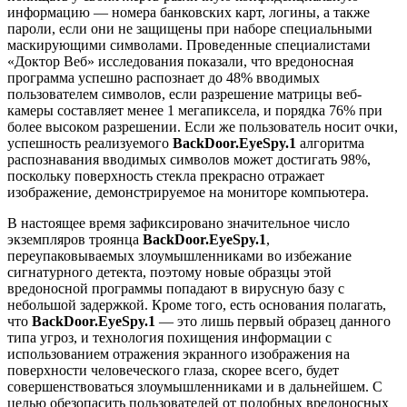
информацию — номера банковских карт, логины, а также
пароли, если они не защищены при наборе специальными
маскирующими символами. Проведенные специалистами
«Доктор Веб» исследования показали, что вредоносная
программа успешно распознает до 48% вводимых
пользователем символов, если разрешение матрицы веб-
камеры составляет менее 1 мегапиксела, и порядка 76% при
более высоком разрешении. Если же пользователь носит очки,
успешность реализуемого
BackDoor.EyeSpy.1
алгоритма
распознавания вводимых символов может достигать 98%,
поскольку поверхность стекла прекрасно отражает
изображение, демонстрируемое на мониторе компьютера.
В настоящее время зафиксировано значительное число
экземпляров троянца
BackDoor.EyeSpy.1
,
переупаковываемых злоумышленниками во избежание
сигнатурного детекта, поэтому новые образцы этой
вредоносной программы попадают в вирусную базу с
небольшой задержкой. Кроме того, есть основания полагать,
что
BackDoor.EyeSpy.1
— это лишь первый образец данного
типа угроз, и технология похищения информации с
использованием отражения экранного изображения на
поверхности человеческого глаза, скорее всего, будет
совершенствоваться злоумышленниками и в дальнейшем. С
целью обезопасить пользователей от подобных вредоносных