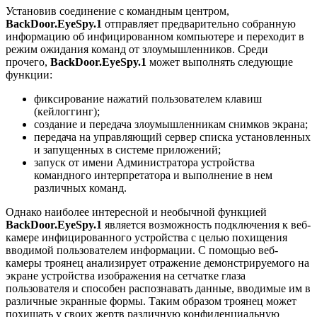
Установив соединение с командным центром,
BackDoor.EyeSpy.1
отправляет предварительно собранную
информацию об инфицированном компьютере и переходит в
режим ожидания команд от злоумышленников. Среди
прочего,
BackDoor.EyeSpy.1
может выполнять следующие
функции:
фиксирование нажатий пользователем клавиш
(кейлоггинг);
создание и передача злоумышленникам снимков экрана;
передача на управляющий сервер списка установленных
и запущенных в системе приложений;
запуск от имени Администратора устройства
командного интерпретатора и выполнение в нем
различных команд.
Однако наиболее интересной и необычной функцией
BackDoor.EyeSpy.1
является возможность подключения к веб-
камере инфицированного устройства с целью похищения
вводимой пользователем информации. С помощью веб-
камеры троянец анализирует отражение демонстрируемого на
экране устройства изображения на сетчатке глаза
пользователя и способен распознавать данные, вводимые им в
различные экранные формы. Таким образом троянец может
похищать у своих жертв различную конфиденциальную