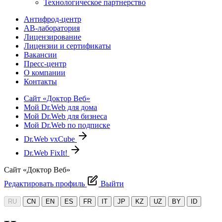
Технологическое партнерство
Антифрод-центр
АВ-лаборатория
Лицензирование
Лицензии и сертификаты
Вакансии
Пресс-центр
О компании
Контакты
Сайт «Доктор Веб»
Мой Dr.Web для дома
Мой Dr.Web для бизнеса
Мой Dr.Web по подписке
Dr.Web vxCube
Dr.Web FixIt!
Сайт «Доктор Веб»
Редактировать профиль
Выйти
RU
CN
EN
ES
FR
IT
JP
KZ
UZ
BY
ID